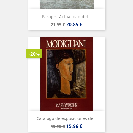
Pasajes. Actualidad del...
Precio
Precio
20,85 €
21,95 €
base
-20%
Catálogo de exposiciones de...
Precio
Precio
15,96 €
19,95 €
base