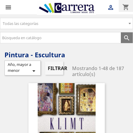
shopping_cart


Todas las categorías
Envíos gratuitos a partir de 50€

Pintura - Escultura
Año, mayor a
FILTRAR
Mostrando 1-48 de 187

menor
artículo(s)