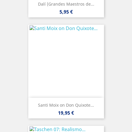
Dalí (Grandes Maestros de...
Precio
5,95 €
Santi Moix on Don Quixote...
Precio
19,95 €