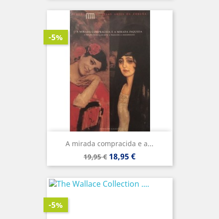
-5%
A mirada compracida e a...
Precio
Precio
18,95 €
19,95 €
base
-5%