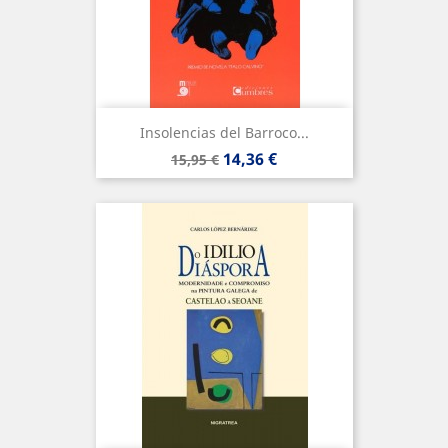
Insolencias del Barroco...
Precio
Precio
14,36 €
15,95 €
base