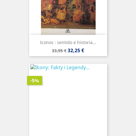
Iconos : sentido e historia...
Precio
Precio
32,25 €
33,95 €
base
-5%