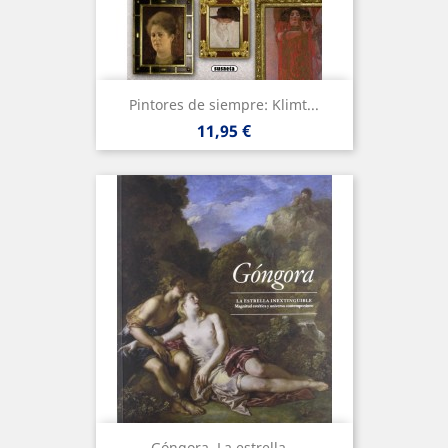
Pintores de siempre: Klimt...
Precio
11,95 €
Góngora. La estrella...