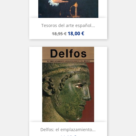
Tesoros del arte español...
Precio
Precio
18,00 €
18,95 €
base
Delfos: el emplazamiento...