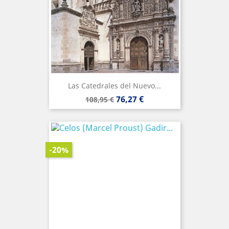
Las Catedrales del Nuevo...
Precio
Precio
76,27 €
108,95 €
base
-20%