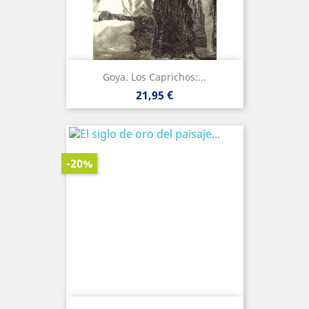
Goya. Los Caprichos:...
Precio
21,95 €
-20%