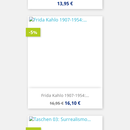
Precio
13,95 €
-5%
Frida Kahlo 1907-1954:...
Precio
Precio
16,10 €
16,95 €
base