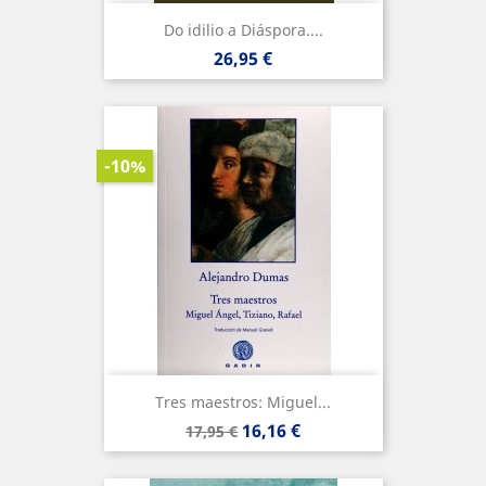
Do idilio a Diáspora....
Precio
26,95 €
-10%
Tres maestros: Miguel...
Precio
Precio
16,16 €
17,95 €
base