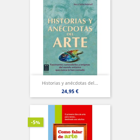
Historias y anécdotas del...
Precio
24,95 €
-5%