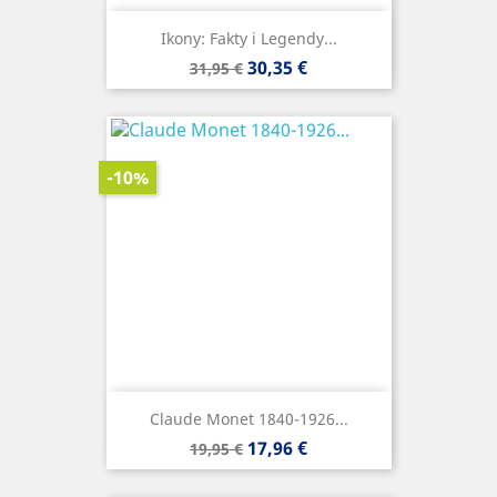
Ikony: Fakty i Legendy...
Precio
Precio
30,35 €
31,95 €
base
-10%
Claude Monet 1840-1926...
Precio
Precio
17,96 €
19,95 €
base