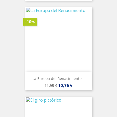
base
-10%
La Europa del Renacimiento...
Precio
Precio
10,76 €
11,95 €
base