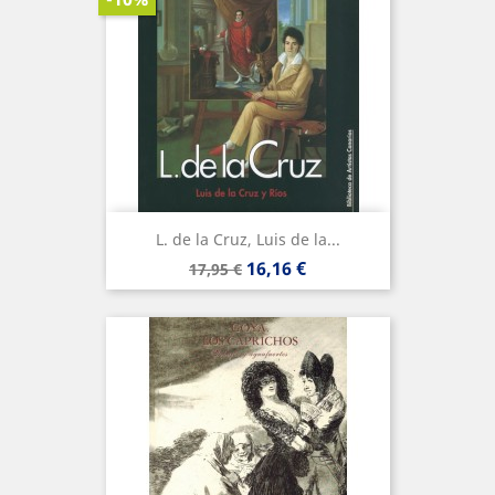
L. de la Cruz, Luis de la...
Precio
Precio
16,16 €
17,95 €
base