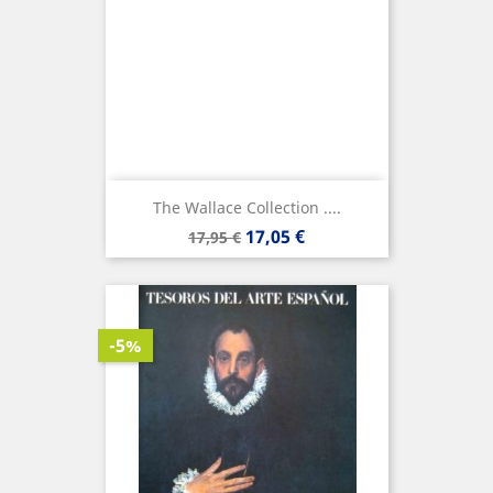
The Wallace Collection ....
Precio
Precio
17,05 €
17,95 €
base
-5%