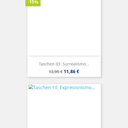
-15%
Taschen 03: Surrealismo...
Precio
Precio
11,86 €
13,95 €
base