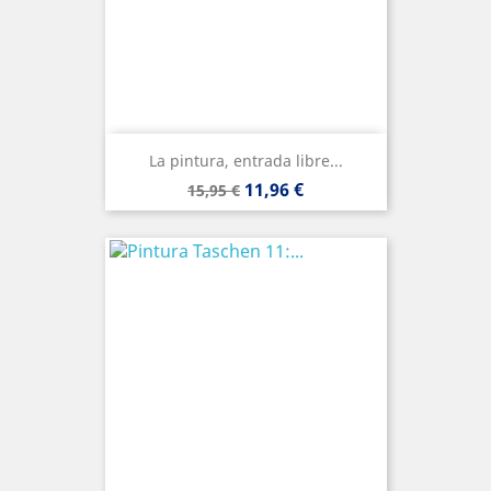
La pintura, entrada libre...
Precio
Precio
11,96 €
15,95 €
base