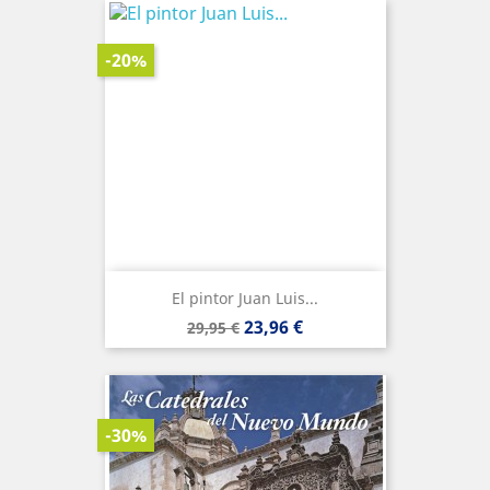
-20%
El pintor Juan Luis...
Precio
Precio
23,96 €
29,95 €
base
-30%