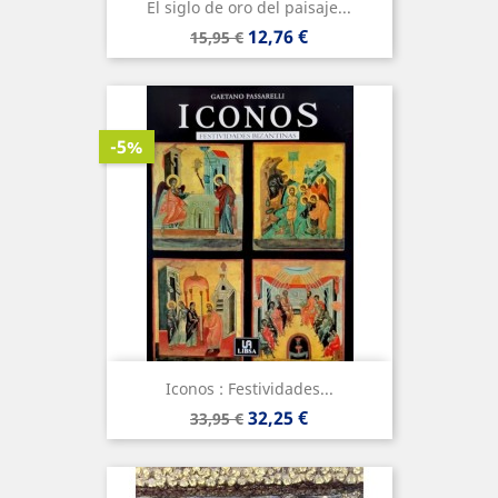
El siglo de oro del paisaje...
Precio
Precio
12,76 €
15,95 €
base
-5%
Iconos : Festividades...
Precio
Precio
32,25 €
33,95 €
base