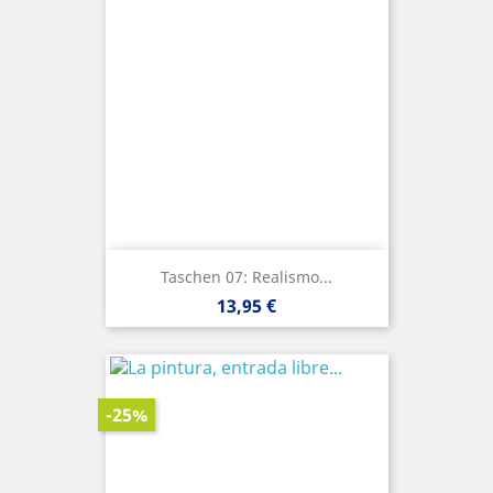
Taschen 07: Realismo...
Precio
13,95 €
-25%