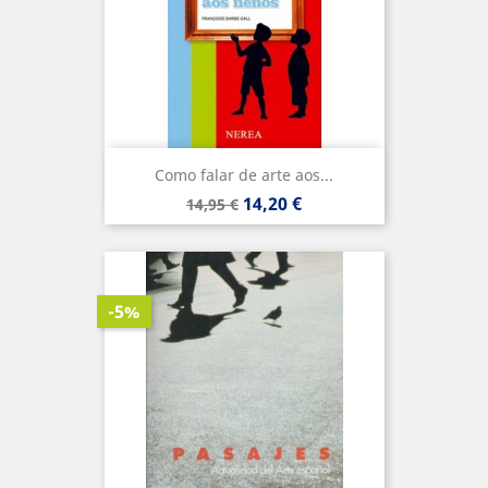
Como falar de arte aos...
Precio
Precio
14,20 €
14,95 €
base
-5%