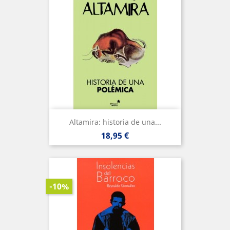
Altamira: historia de una...
Precio
18,95 €
-10%