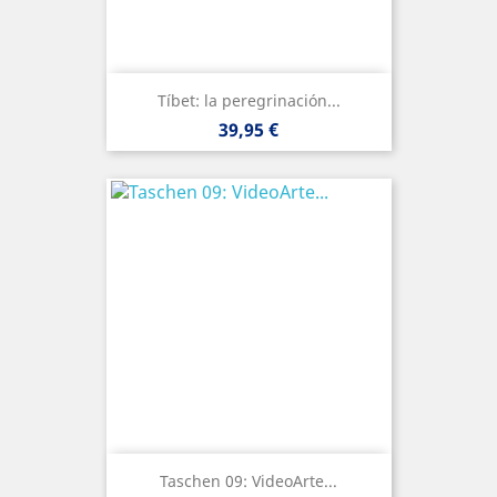
Tíbet: la peregrinación...
Precio
39,95 €
Taschen 09: VideoArte...