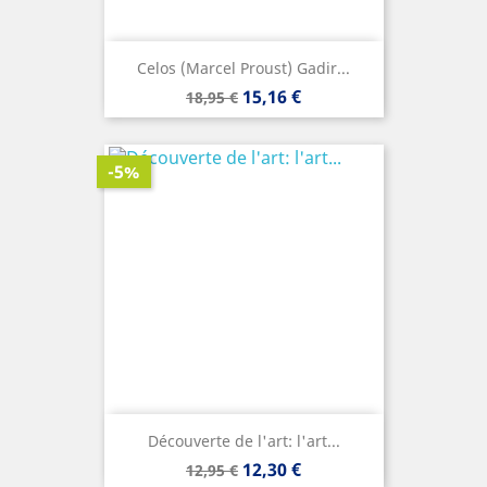
Celos (Marcel Proust) Gadir...
Precio
Precio
15,16 €
18,95 €
base
-5%
Découverte de l'art: l'art...
Precio
Precio
12,30 €
12,95 €