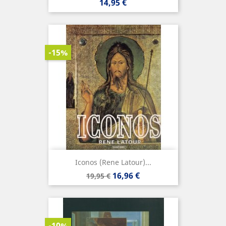
Precio
14,95 €
-15%
Iconos (Rene Latour)...
Precio
Precio
16,96 €
19,95 €
base
-10%