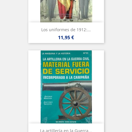
Los uniformes de 1912:...
Precio
11,95 €
La artillería en la Guerra...