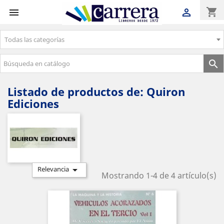
shopping_cart


Todas las categorías
Envíos gratuitos a partir de 50€

Listado de productos de: Quiron
Ediciones

Relevancia
Mostrando 1-4 de 4 artículo(s)