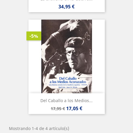
Precio
34,95 €
-5%
Del Caballo a los Medios...
Precio
Precio
17,05 €
17,95 €
base
Mostrando 1-4 de 4 artículo(s)