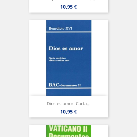
Precio
10,95 €
Dios es amor. Carta...
Precio
10,95 €