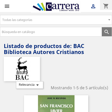
shopping_cart


Todas las categorías
Envíos gratuitos a partir de 50€

Listado de productos de: BAC
Biblioteca Autores Cristianos

Relevancia
Mostrando 1-5 de 5 artículo(s)