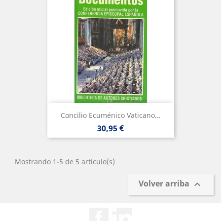
Concilio Ecuménico Vaticano...
Precio
30,95 €
Mostrando 1-5 de 5 artículo(s)
Volver arriba

Facebook
Rss