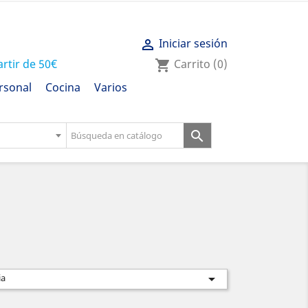
Iniciar sesión

artir de 50€
Carrito
(0)
shopping_cart
rsonal
Cocina
Varios


ia