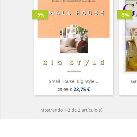
-5%
-5%
Small House. Big Style...
Gar
Precio
Precio
22,75 €
23,95 €
base
Mostrando 1-2 de 2 artículo(s)