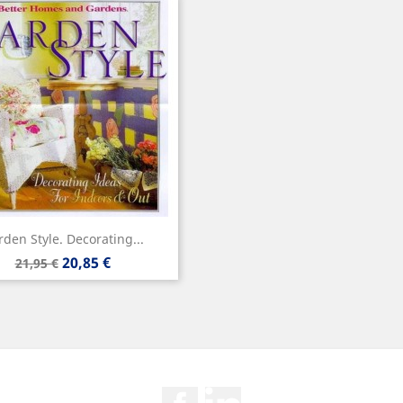
den Style. Decorating...
Precio
Precio
20,85 €
21,95 €
base
Facebook
Rss