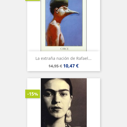
La extraña nación de Rafael...
Precio
Precio
10,47 €
14,95 €
base
-15%