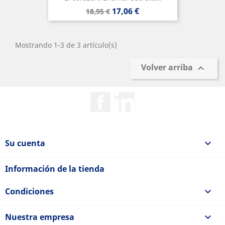
Precio
Precio
17,06 €
18,95 €
base
Mostrando 1-3 de 3 artículo(s)
Volver arriba

Facebook
Rss
Su cuenta

Información de la tienda
Condiciones

Nuestra empresa
