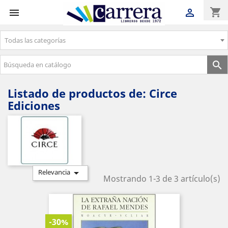
shopping_cart


Todas las categorías
Envíos gratuitos a partir de 50€

Listado de productos de: Circe
Ediciones

Relevancia
Mostrando 1-3 de 3 artículo(s)
-30%