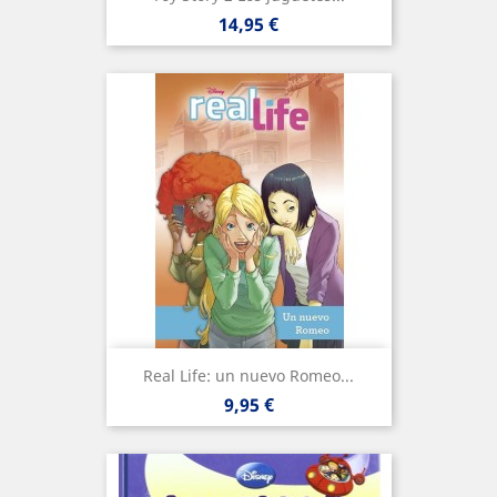
Precio
14,95 €
Real Life: un nuevo Romeo...
Precio
9,95 €