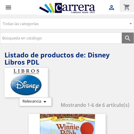
shopping_cart


Todas las categorías
Envíos gratuitos a partir de 50€

Listado de productos de: Disney
Libros PDL

Relevancia
Mostrando 1-6 de 6 artículo(s)