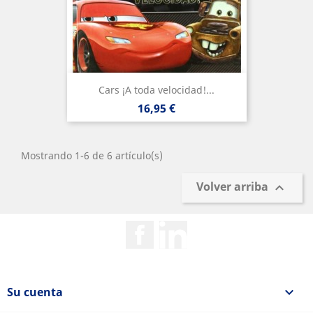
Cars ¡A toda velocidad!...
Precio
16,95 €
Mostrando 1-6 de 6 artículo(s)
Volver arriba

Facebook
Rss
Su cuenta
