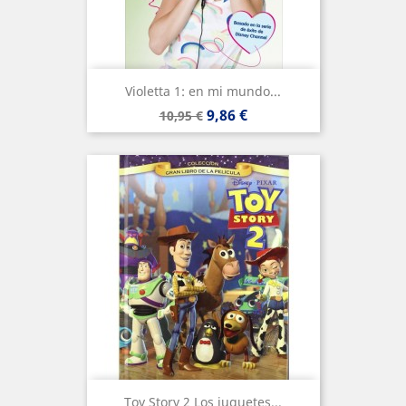
Violetta 1: en mi mundo...
Precio
Precio
9,86 €
10,95 €
base
Toy Story 2 Los juguetes...