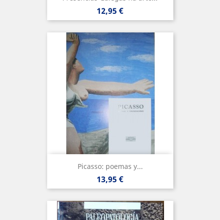
Precio
12,95 €
Picasso: poemas y...
Precio
13,95 €