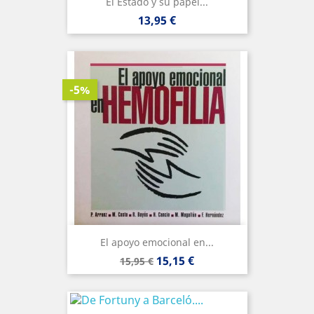
El Estado y su papel...
Precio
13,95 €
-5%
El apoyo emocional en...
Precio
Precio
15,15 €
15,95 €
base