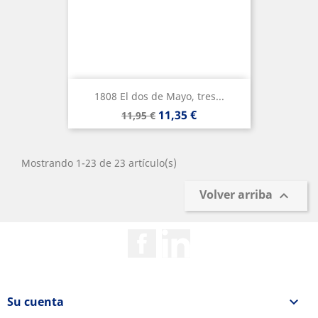
1808 El dos de Mayo, tres...
Precio
Precio
11,35 €
11,95 €
base
Mostrando 1-23 de 23 artículo(s)
Volver arriba

Facebook
Rss
Su cuenta
