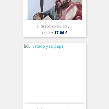
El Greco: conocido y...
Precio
Precio
17,06 €
18,95 €
base