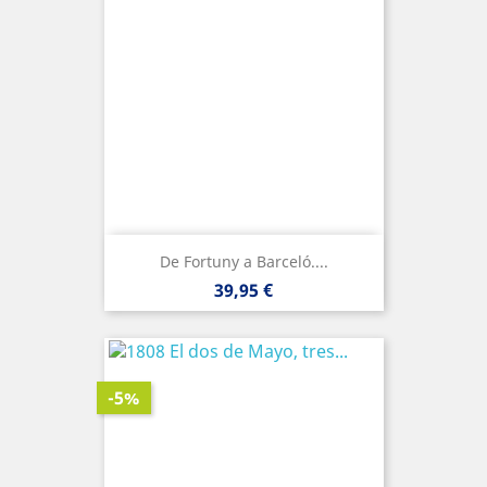
De Fortuny a Barceló....
Precio
39,95 €
-5%