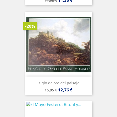
Precio
Precio
11,35 €
11,95 €
base
-20%
El siglo de oro del paisaje...
Precio
Precio
12,76 €
15,95 €
base