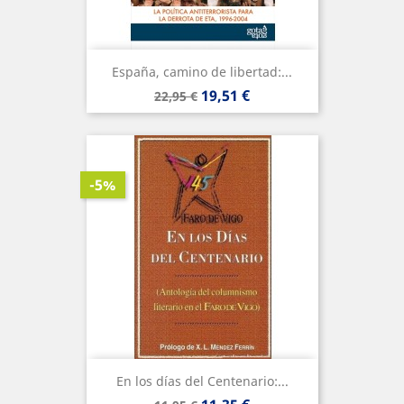
España, camino de libertad:...
Precio
Precio
19,51 €
22,95 €
base
-5%
En los días del Centenario:...