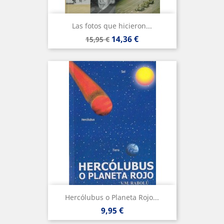
Las fotos que hicieron...
Precio
Precio
14,36 €
15,95 €
base
Hercólubus o Planeta Rojo...
Precio
9,95 €