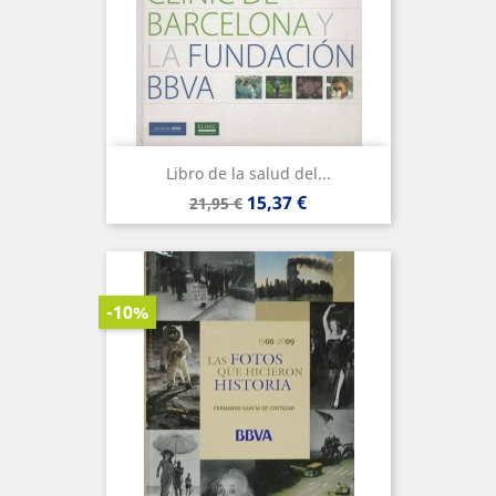
Libro de la salud del...
Precio
Precio
15,37 €
21,95 €
base
-10%