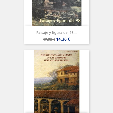
Paisaje y figura del 98...
Precio
Precio
14,36 €
17,95 €
base