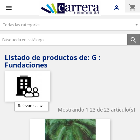
shopping_cart


Todas las categorías
Envíos gratuitos a partir de 50€

Listado de productos de: G :
Fundaciones

Relevancia
Mostrando 1-23 de 23 artículo(s)