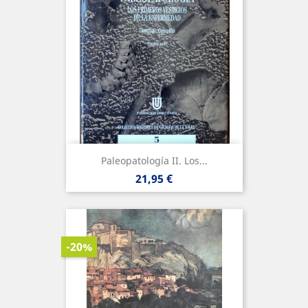
Paleopatología II. Los...
Precio
21,95 €
-20%