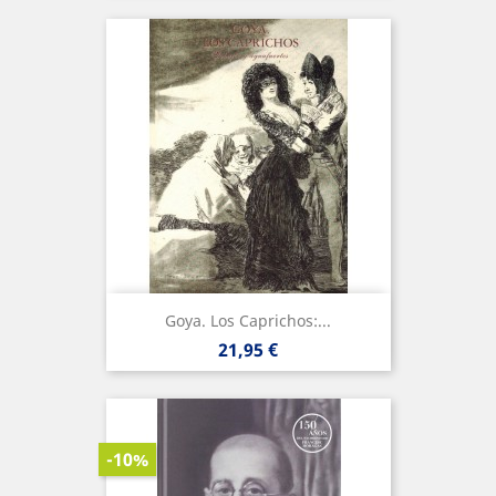
Goya. Los Caprichos:...
Precio
21,95 €
-10%