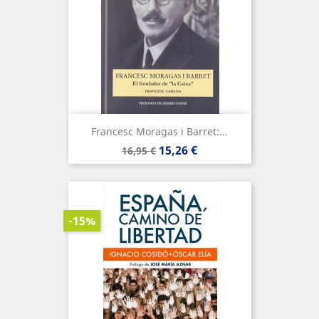
Francesc Moragas i Barret:...
Precio
Precio
15,26 €
16,95 €
base
-15%