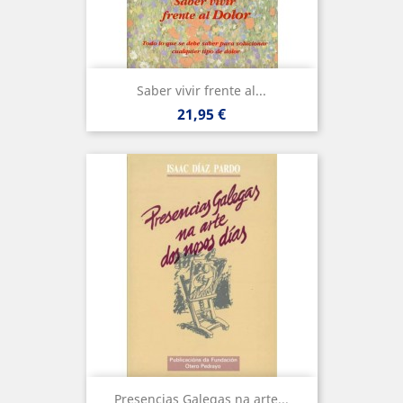
Saber vivir frente al...
Precio
21,95 €
Presencias Galegas na arte...