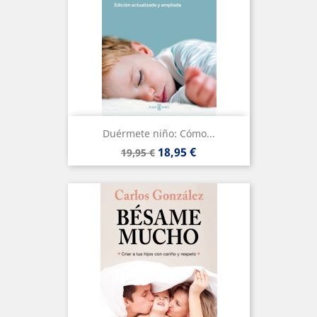
Duérmete niño: Cómo...
Precio
Precio
18,95 €
19,95 €
base