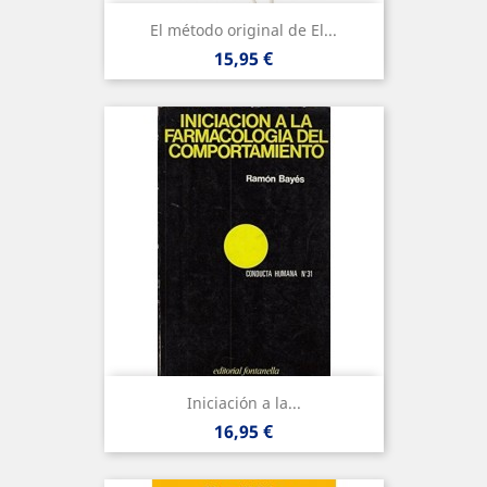
El método original de El...
Precio
15,95 €
Iniciación a la...
Precio
16,95 €