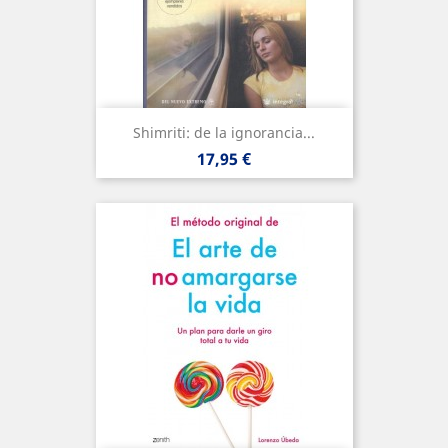
Shimriti: de la ignorancia...
Precio
17,95 €