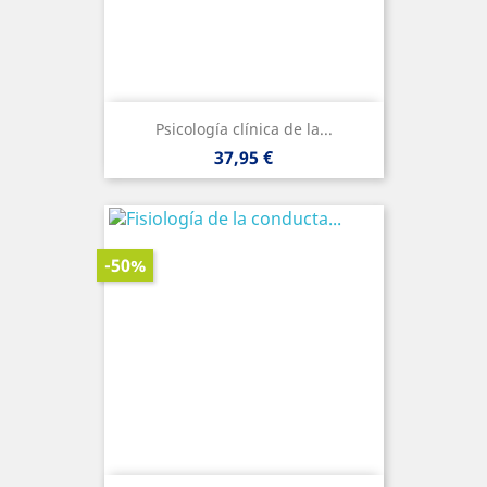
Psicología clínica de la...
Precio
37,95 €
-50%