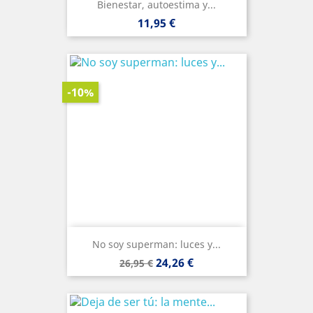
Bienestar, autoestima y...
Precio
11,95 €
-10%
No soy superman: luces y...
Precio
Precio
24,26 €
26,95 €
base