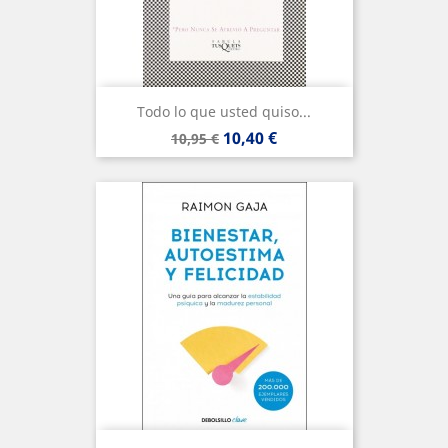
Todo lo que usted quiso...
Precio
Precio
10,40 €
10,95 €
base