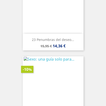
23 Penumbras del deseo...
Precio
Precio
14,36 €
15,95 €
base
-10%