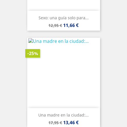
Sexo: una guía solo para...
Precio
Precio
11,66 €
12,95 €
base
-25%
Una madre en la ciudad:...
Precio
Precio
13,46 €
17,95 €