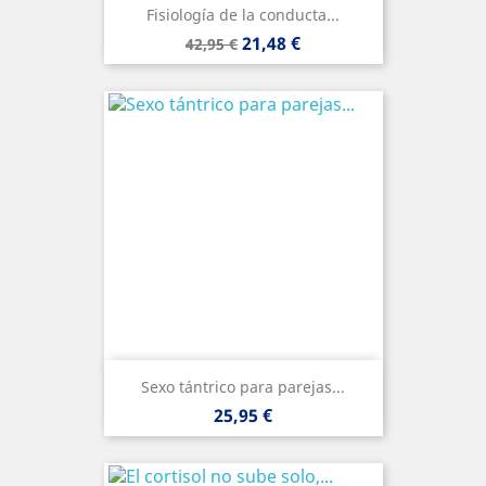
Fisiología de la conducta...
Precio
Precio
21,48 €
42,95 €
base
Sexo tántrico para parejas...
Precio
25,95 €