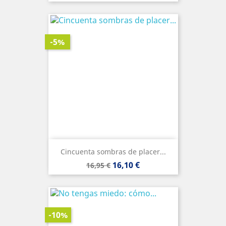
base
-5%
Cincuenta sombras de placer...
Precio
Precio
16,10 €
16,95 €
base
-10%