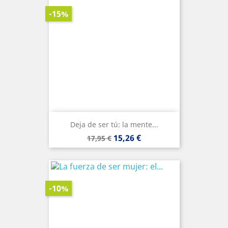
-15%
Deja de ser tú: la mente...
Precio
Precio
15,26 €
17,95 €
base
-10%