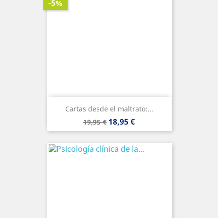
-5%
Cartas desde el maltrato:...
Precio
Precio
18,95 €
19,95 €
base