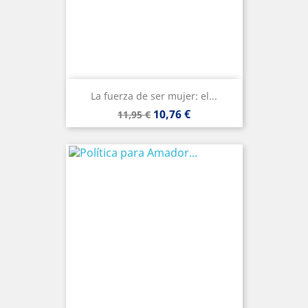
La fuerza de ser mujer: el...
Precio
Precio
10,76 €
11,95 €
base