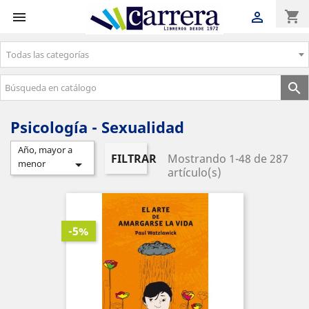
shopping_cart


Todas las categorías
Envíos gratuitos a partir de 50€

Psicología - Sexualidad
Año, mayor a
FILTRAR
Mostrando 1-48 de 287

menor
artículo(s)
-5%