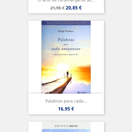
Precio
Precio
20,85 €
21,95 €
base
Palabras para cada...
Precio
16,95 €