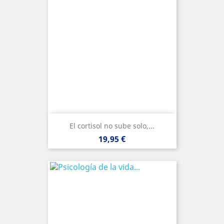
El cortisol no sube solo,...
Precio
19,95 €