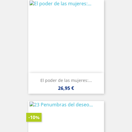
El poder de las mujeres:...
Precio
26,95 €
-10%