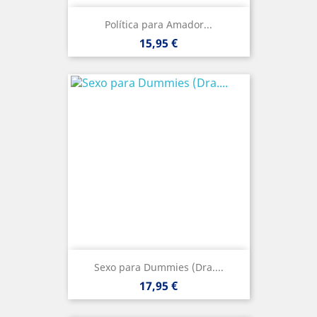
Política para Amador...
Precio
15,95 €
Sexo para Dummies (Dra....
Precio
17,95 €