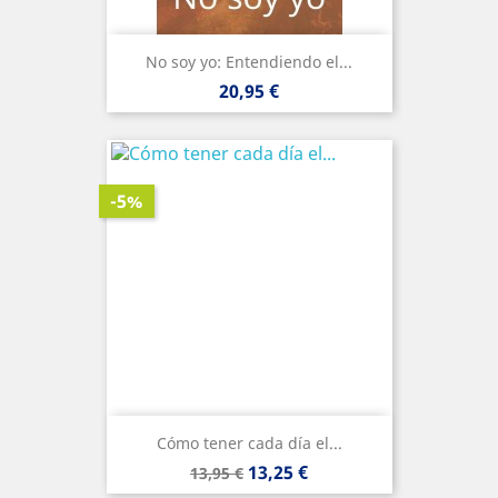
No soy yo: Entendiendo el...
Precio
20,95 €
-5%
Cómo tener cada día el...
Precio
Precio
13,25 €
13,95 €
base