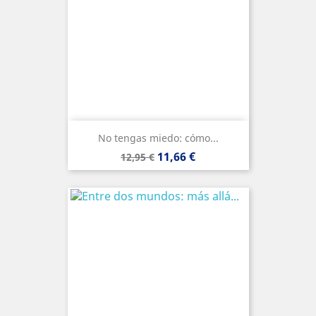
No tengas miedo: cómo...
Precio
Precio
11,66 €
12,95 €
base