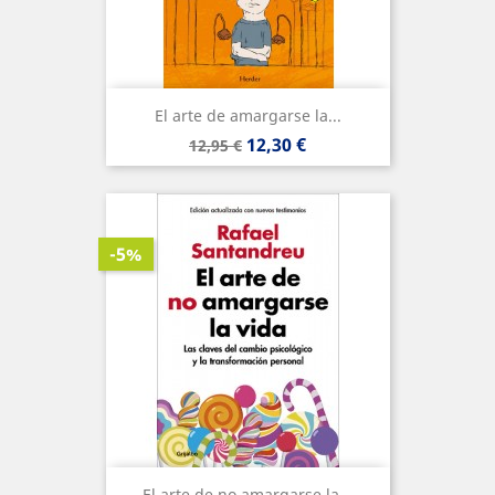
El arte de amargarse la...
Precio
Precio
12,30 €
12,95 €
base
-5%
El arte de no amargarse la...