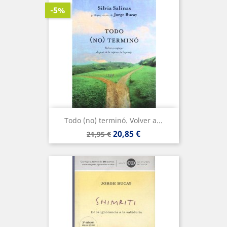
-5%
Todo (no) terminó. Volver a...
Precio
Precio
20,85 €
21,95 €
base