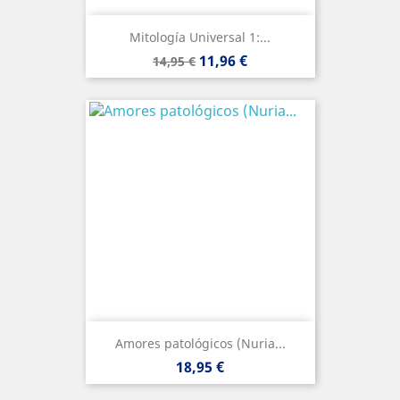
Mitología Universal 1:...
Precio
Precio
11,96 €
14,95 €
base
Amores patológicos (Nuria...
Precio
18,95 €