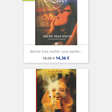
Noche tras noche: una noche...
Precio
Precio
14,36 €
15,95 €
base