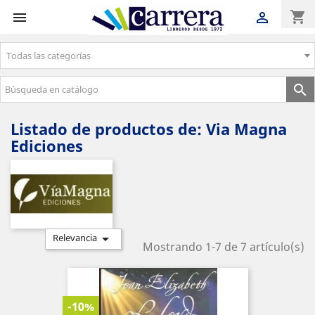
shopping_cart


Todas las categorías
Envíos gratuitos a partir de 50€

Listado de productos de: Via Magna
Ediciones

Relevancia
Mostrando 1-7 de 7 artículo(s)
-10%