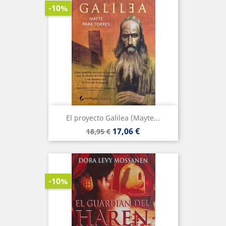
-10%
El proyecto Galilea (Mayte...
Precio
Precio
17,06 €
18,95 €
base
-10%