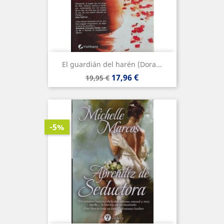
El guardián del harén (Dora...
Precio
Precio
17,96 €
19,95 €
base
-5%