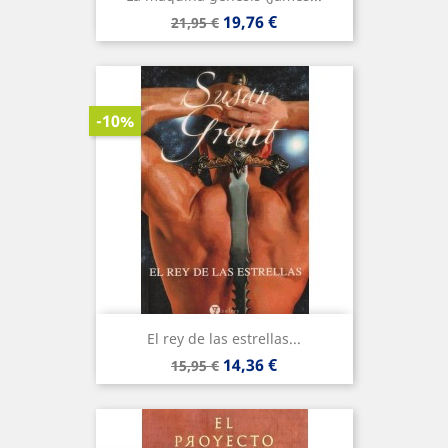
Precio
Precio
19,76 €
21,95 €
base
-10%
El rey de las estrellas...
Precio
Precio
14,36 €
15,95 €
base