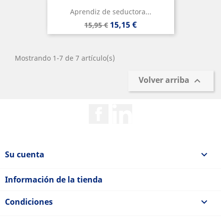
Aprendiz de seductora...
Precio
Precio
15,15 €
15,95 €
base
Mostrando 1-7 de 7 artículo(s)
Volver arriba

Facebook
Rss
Su cuenta

Información de la tienda
Condiciones
