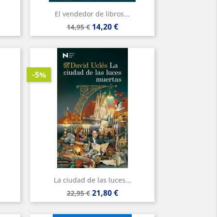
El vendedor de libros...
Precio
Precio
14,20 €
14,95 €
base
-5%
La ciudad de las luces...
Precio
Precio
21,80 €
22,95 €
base