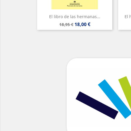
El libro de las hermanas...
El 
Precio
Precio
18,00 €
18,95 €
base