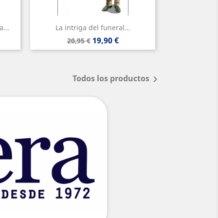
...
La intriga del funeral...
Precio
Precio
19,90 €
20,95 €
base
Todos los productos
