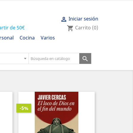
Iniciar sesión

artir de 50€
Carrito
(0)
shopping_cart
rsonal
Cocina
Varios

-5%