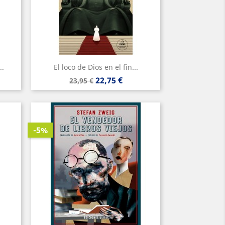
..
El loco de Dios en el fin...
Precio
Precio
22,75 €
23,95 €
base
-5%