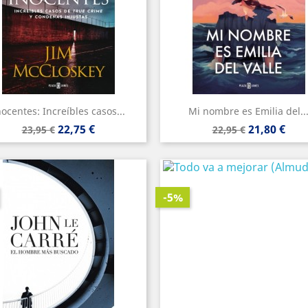
nocentes: Increíbles casos...
Mi nombre es Emilia del..
Precio
Precio
Precio
Precio
22,75 €
21,80 €
23,95 €
22,95 €
base
base
-5%