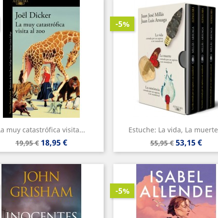
-5%
La muy catastrófica visita...
Estuche: La vida, La muerte.
Precio
Precio
Precio
Precio
18,95 €
53,15 €
19,95 €
55,95 €
base
base
-5%