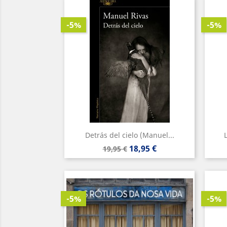
-5%
-5%
Detrás del cielo (Manuel...
Precio
Precio
18,95 €
19,95 €
base
-5%
-5%