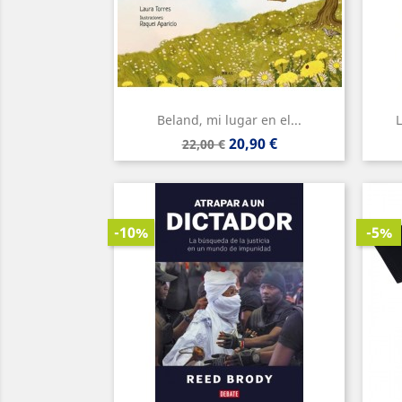
Beland, mi lugar en el...
L
Precio
Precio
20,90 €
22,00 €
base
-10%
-5%