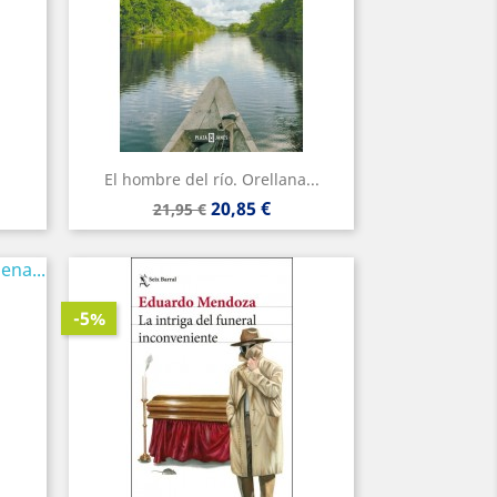
.
El hombre del río. Orellana...
Precio
Precio
20,85 €
21,95 €
base
-5%