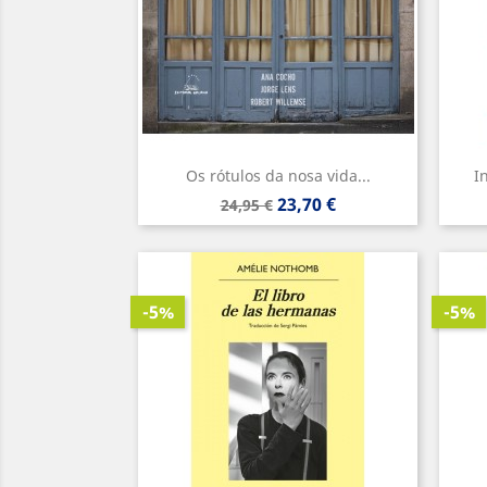
Os rótulos da nosa vida...
I
Precio
Precio
23,70 €
24,95 €
base
-5%
-5%