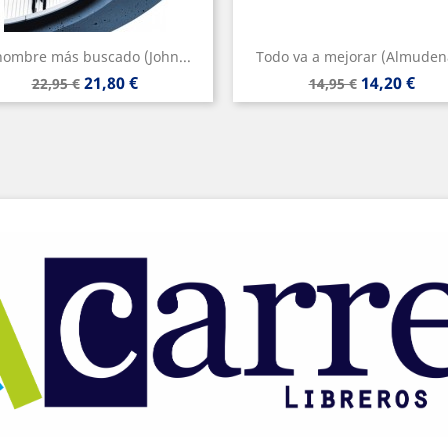
hombre más buscado (John...
Todo va a mejorar (Almudena
Precio
Precio
Precio
Precio
21,80 €
14,20 €
22,95 €
14,95 €
base
base