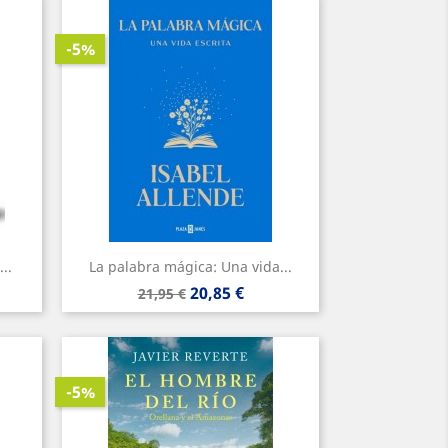
-5%
..
La palabra mágica: Una vida...
Precio
Precio
20,85 €
21,95 €
base
-5%