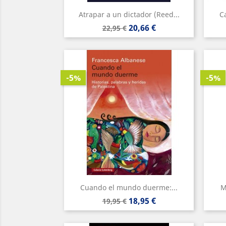
Atrapar a un dictador (Reed...
C
Precio
Precio
20,66 €
22,95 €
base
-5%
-5%
Cuando el mundo duerme:...
M
Precio
Precio
18,95 €
19,95 €
base