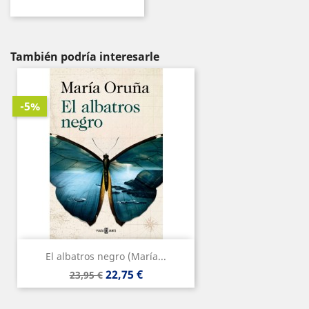
También podría interesarle
-5%
El albatros negro (María...
Precio
Precio
22,75 €
23,95 €
base