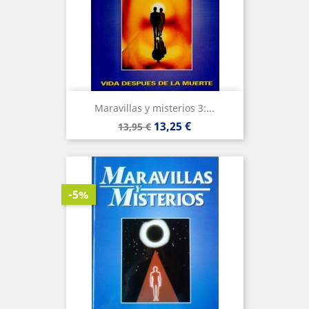
Maravillas y misterios 3:...
Precio
Precio
13,25 €
13,95 €
base
-5%