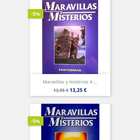
-5%
Maravillas y misterios 4:...
Precio
Precio
13,25 €
13,95 €
base
-5%