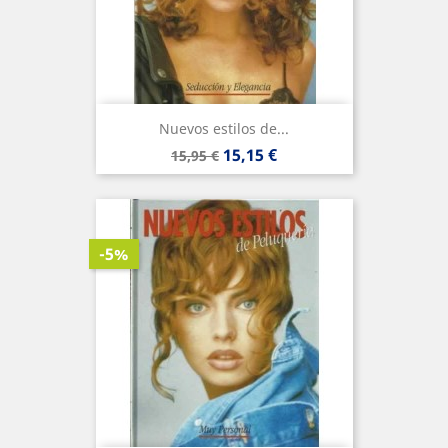
Nuevos estilos de...
Precio
Precio
15,15 €
15,95 €
base
-5%