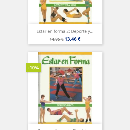
Estar en forma 2: Deporte y...
Precio
Precio
13,46 €
14,95 €
base
-10%