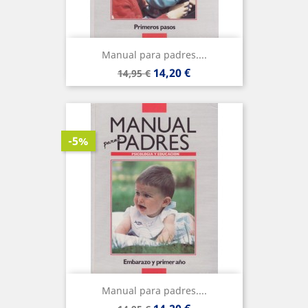
Manual para padres....
Precio
Precio
14,20 €
14,95 €
base
-5%
Manual para padres....