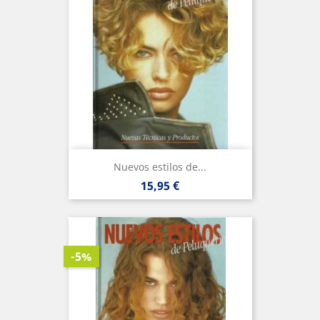
Nuevos estilos de...
Precio
15,95 €
-5%