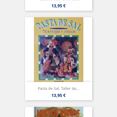
Precio
13,95 €
Pasta de Sal. Taller de...
Precio
13,95 €