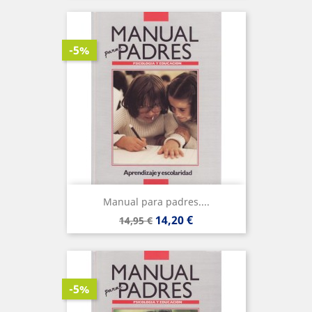
-5%
Manual para padres....
Precio
Precio
14,20 €
14,95 €
base
-5%