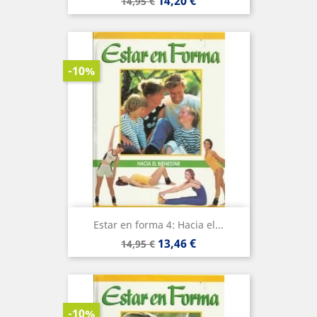
Precio
Precio
14,20 €
14,95 €
base
-10%
Estar en forma 4: Hacia el...
Precio
Precio
13,46 €
14,95 €
base
-10%