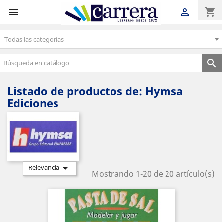
shopping_cart


Todas las categorías
Envíos gratuitos a partir de 50€

Listado de productos de: Hymsa
Ediciones

Relevancia
Mostrando 1-20 de 20 artículo(s)