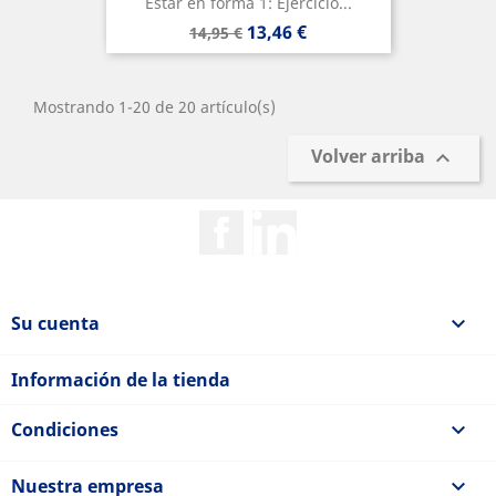
Estar en forma 1: Ejercicio...
Precio
Precio
13,46 €
14,95 €
base
Mostrando 1-20 de 20 artículo(s)
Volver arriba

Facebook
Rss
Su cuenta

Información de la tienda
Condiciones

Nuestra empresa
