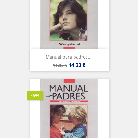
Manual para padres....
Precio
Precio
14,20 €
14,95 €
base
-5%