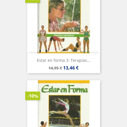
Estar en forma 3: Terapias...
Precio
Precio
13,46 €
14,95 €
base
-10%