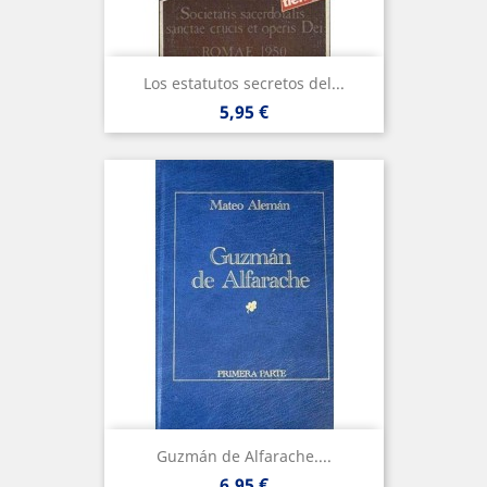
Los estatutos secretos del...
Precio
5,95 €
Guzmán de Alfarache....
Precio
6,95 €