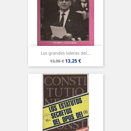
Los grandes lideres del...
Precio
Precio
13,25 €
13,95 €
base