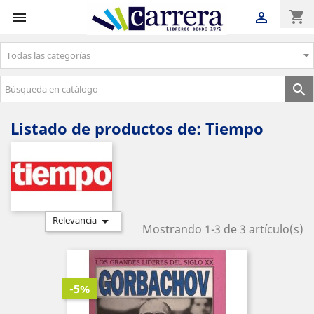
shopping_cart


Todas las categorías
Envíos gratuitos a partir de 50€

Listado de productos de: Tiempo

Relevancia
Mostrando 1-3 de 3 artículo(s)
-5%