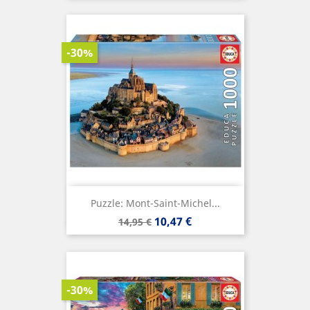
-30%
Puzzle: Mont-Saint-Michel...
Precio
Precio
10,47 €
14,95 €
base
-30%