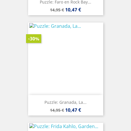
Puzzle: Faro en Rock Bay...
Precio
Precio
10,47 €
14,95 €
base
-30%
Puzzle: Granada, La...
Precio
Precio
10,47 €
14,95 €
base