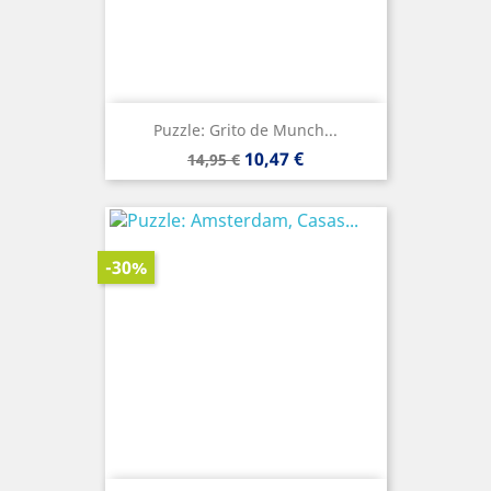
Puzzle: Grito de Munch...
Precio
Precio
10,47 €
14,95 €
base
-30%