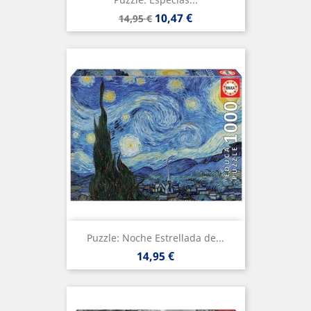
Precio
Precio
10,47 €
14,95 €
base
Puzzle: Noche Estrellada de...
Precio
14,95 €