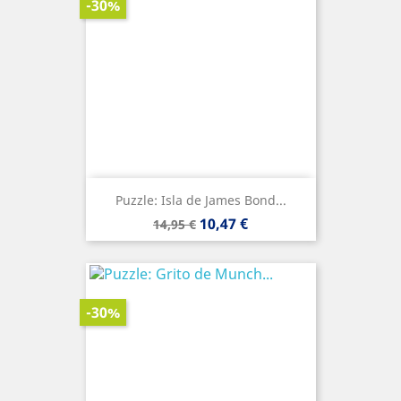
-30%
Puzzle: Isla de James Bond...
Precio
Precio
10,47 €
14,95 €
base
-30%