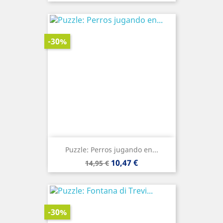
base
-30%
Puzzle: Perros jugando en...
Precio
Precio
10,47 €
14,95 €
base
-30%