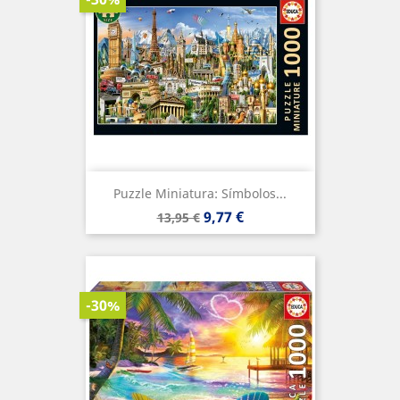
Puzzle Miniatura: Símbolos...
Precio
Precio
9,77 €
13,95 €
base
-30%