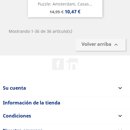
Puzzle: Amsterdam, Casas...
Precio
Precio
10,47 €
14,95 €
base
Mostrando 1-36 de 36 artículo(s)
Volver arriba

Facebook
Rss
Su cuenta

Información de la tienda
Condiciones
