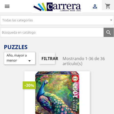
shopping_cart


Todas las categorías
Envíos gratuitos a partir de 50€

PUZZLES
Año, mayor a
FILTRAR
Mostrando 1-36 de 36

menor
artículo(s)
-30%