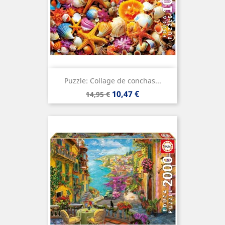
Puzzle: Collage de conchas...
Precio
Precio
10,47 €
14,95 €
base