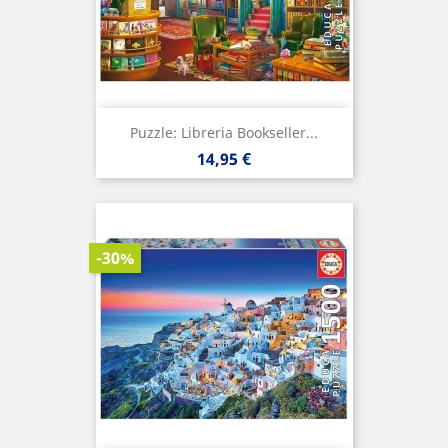
Puzzle: Libreria Bookseller...
Precio
14,95 €
-30%