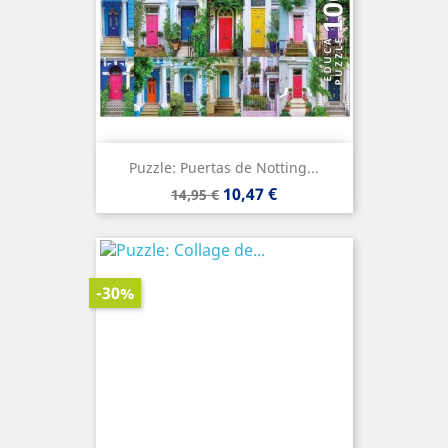
Puzzle: Puertas de Notting...
Precio
Precio
10,47 €
14,95 €
base
-30%