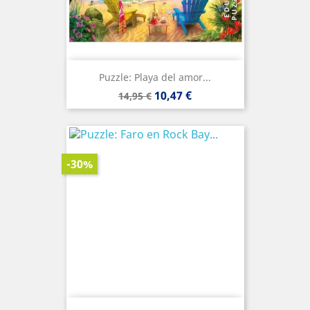
Puzzle: Playa del amor...
Precio
Precio
10,47 €
14,95 €
base
-30%