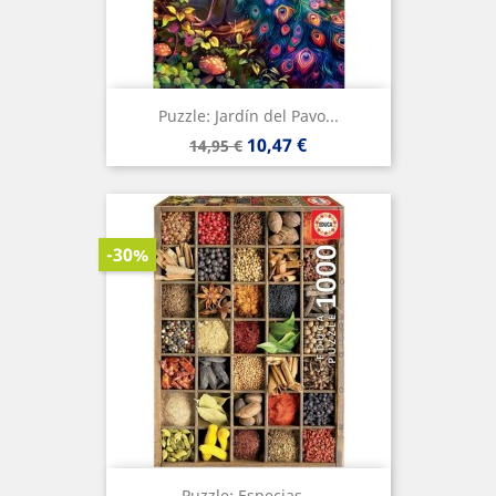
Puzzle: Jardín del Pavo...
Precio
Precio
10,47 €
14,95 €
base
-30%
Puzzle: Especias...