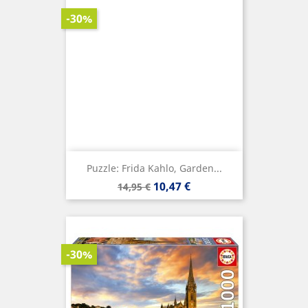
-30%
Puzzle: Frida Kahlo, Garden...
Precio
Precio
10,47 €
14,95 €
base
-30%