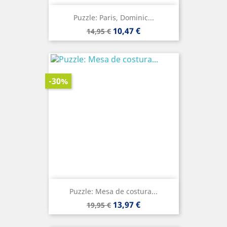
Puzzle: Paris, Dominic...
Precio
Precio
10,47 €
14,95 €
base
-30%
Puzzle: Mesa de costura...
Precio
Precio
13,97 €
19,95 €
base