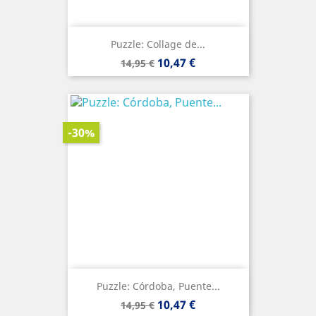
Puzzle: Collage de...
Precio
Precio
10,47 €
14,95 €
base
-30%
Puzzle: Córdoba, Puente...
Precio
Precio
10,47 €
14,95 €