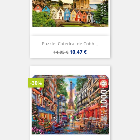
Puzzle: Catedral de Cobh...
Precio
Precio
10,47 €
14,95 €
base
-30%