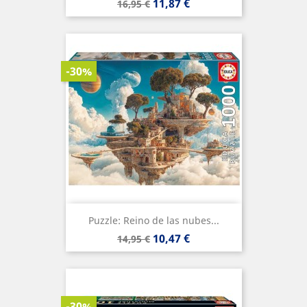
Precio
Precio
11,87 €
16,95 €
base
-30%
Puzzle: Reino de las nubes...
Precio
Precio
10,47 €
14,95 €
base
-30%