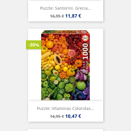
Puzzle: Santorini. Grecia...
Precio
Precio
11,87 €
16,95 €
base
-30%
Puzzle: Vitaminas Coloridas...
Precio
Precio
10,47 €
14,95 €
base