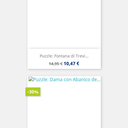
Puzzle: Fontana di Trevi...
Precio
Precio
10,47 €
14,95 €
base
-30%