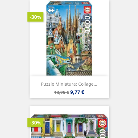
-30%
Puzzle Miniatura: Collage...
Precio
Precio
9,77 €
13,95 €
base
-30%