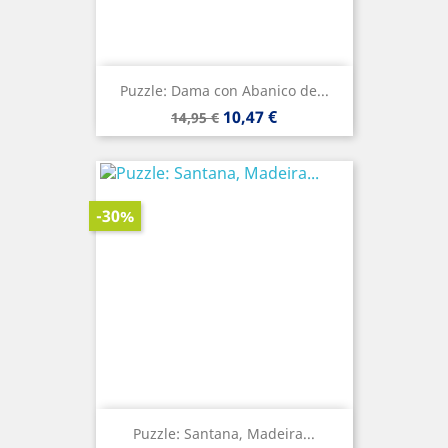
Puzzle: Dama con Abanico de...
Precio
Precio
10,47 €
14,95 €
base
-30%
Puzzle: Santana, Madeira...