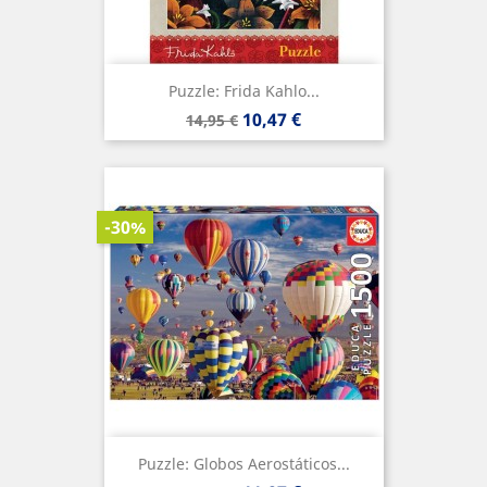
Puzzle: Frida Kahlo...
Precio
Precio
10,47 €
14,95 €
base
-30%
Puzzle: Globos Aerostáticos...