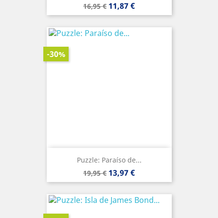
Precio
Precio
11,87 €
16,95 €
base
-30%
Puzzle: Paraíso de...
Precio
Precio
13,97 €
19,95 €
base