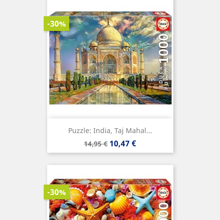
-30%
Puzzle: India, Taj Mahal...
Precio
Precio
10,47 €
14,95 €
base
-30%