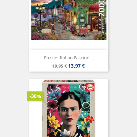
Puzzle: Italian Fascino...
Precio
Precio
13,97 €
19,95 €
base
-30%