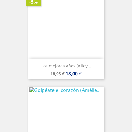
-5%
Los mejores años (Kiley...
Precio
Precio
18,00 €
18,95 €
base