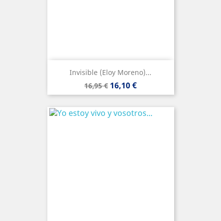
Invisible (Eloy Moreno)...
Precio
Precio
16,10 €
16,95 €
base