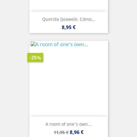
Querida Ijeawele. Cómo...
Precio
8,95 €
-25%
A room of one's own...
Precio
Precio
8,96 €
11,95 €