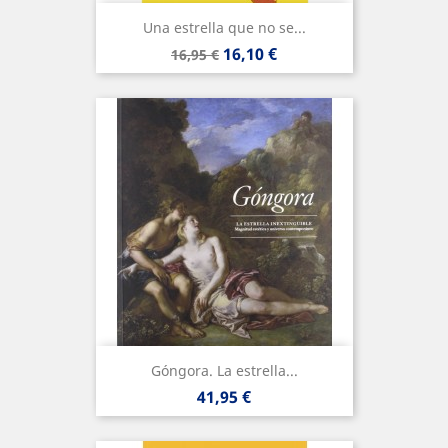
Una estrella que no se...
Precio
Precio
16,10 €
16,95 €
base
Góngora. La estrella...
Precio
41,95 €