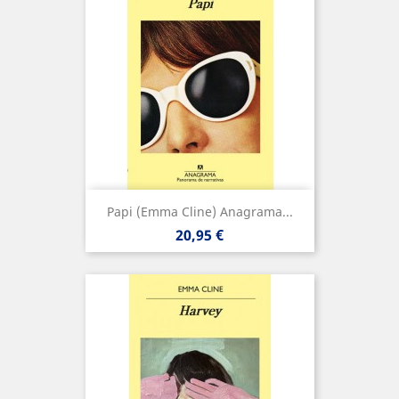
Papi (Emma Cline) Anagrama...
Precio
20,95 €