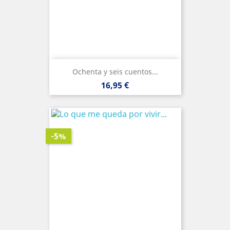
Ochenta y seis cuentos...
Precio
16,95 €
-5%