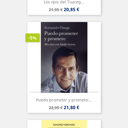
Los ojos del Tuareg...
Precio
Precio
20,85 €
21,95 €
base
-5%
Puedo prometer y prometo:...
Precio
Precio
21,80 €
22,95 €
base