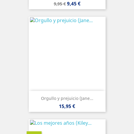
Precio
Precio
9,45 €
9,95 €
base
Orgullo y prejuicio (Jane...
Precio
15,95 €