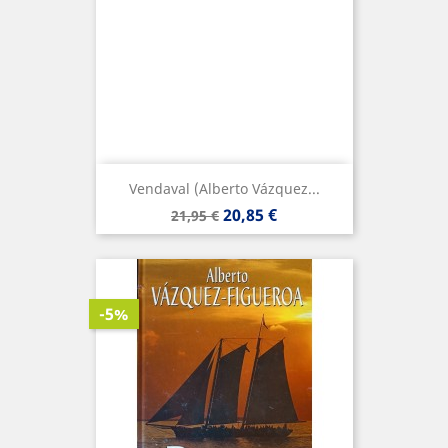
Vendaval (Alberto Vázquez...
Precio
Precio
20,85 €
21,95 €
base
-5%