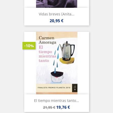
Vidas breves (Anita...
Precio
20,95 €
-10%
El tiempo mientras tanto...
Precio
Precio
19,76 €
21,95 €
base