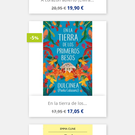
Precio
Precio
19,90 €
20,95 €
base
-5%
En la tierra de los...
Precio
Precio
17,05 €
17,95 €
base