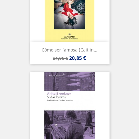
Cómo ser famosa (Caitlin...
Precio
Precio
20,85 €
21,95 €
base