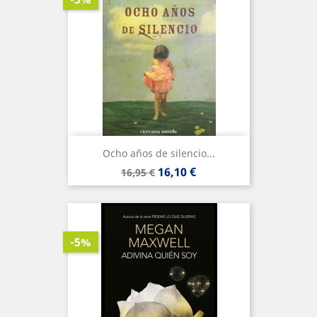
Ocho años de silencio...
Precio
Precio
16,10 €
16,95 €
base
-5%