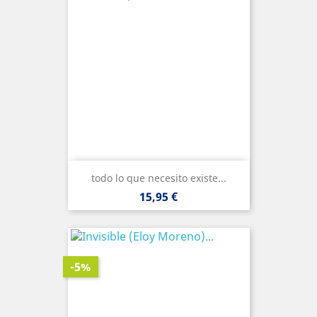
todo lo que necesito existe...
Precio
15,95 €
-5%