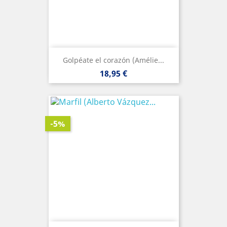
Golpéate el corazón (Amélie...
Precio
18,95 €
-5%