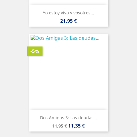
Yo estoy vivo y vosotros...
Precio
21,95 €
-5%
Dos Amigas 3: Las deudas...
Precio
Precio
11,35 €
11,95 €
base