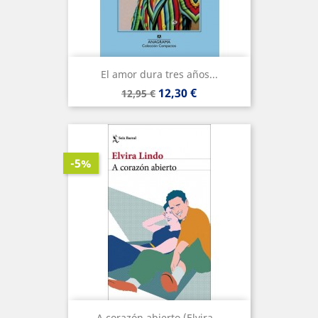
El amor dura tres años...
Precio
Precio
12,30 €
12,95 €
base
-5%
A corazón abierto (Elvira...