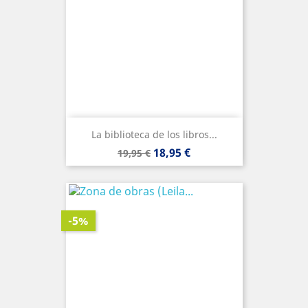
La biblioteca de los libros...
Precio
Precio
18,95 €
19,95 €
base
-5%