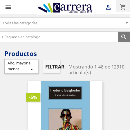
shopping_cart


Todas las categorías
Envíos gratuitos a partir de 50€

Productos
Año, mayor a
FILTRAR
Mostrando 1-48 de 12910

menor
artículo(s)
-5%