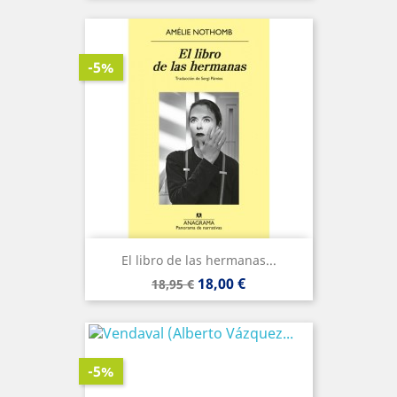
-5%
El libro de las hermanas...
Precio
Precio
18,00 €
18,95 €
base
-5%