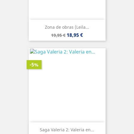
Zona de obras (Leila...
Precio
Precio
18,95 €
19,95 €
base
-5%
Saga Valeria 2: Valeria en...