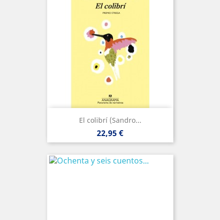
El colibrí (Sandro...
Precio
22,95 €