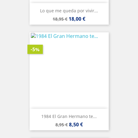
Lo que me queda por vivir...
Precio
Precio
18,00 €
18,95 €
base
-5%
1984 El Gran Hermano te...
Precio
Precio
8,50 €
8,95 €
base