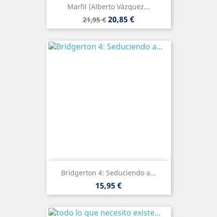
Marfil (Alberto Vázquez...
Precio
Precio
20,85 €
21,95 €
base
Bridgerton 4: Seduciendo a...
Precio
15,95 €