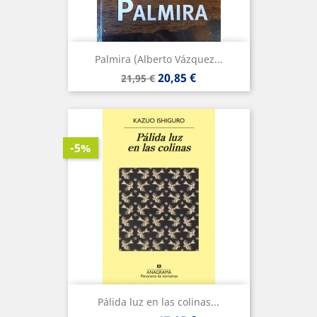
Palmira (Alberto Vázquez...
Precio
Precio
20,85 €
21,95 €
base
-5%
Pálida luz en las colinas...