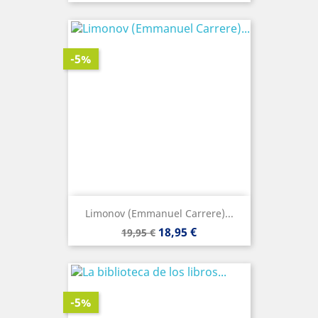
base
-5%
Limonov (Emmanuel Carrere)...
Precio
Precio
18,95 €
19,95 €
base
-5%