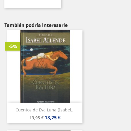
También podría interesarle
-5%
Cuentos de Eva Luna (Isabel...
Precio
Precio
13,25 €
13,95 €
base