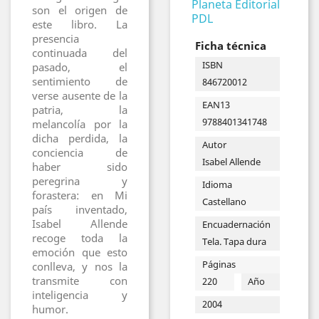
Planeta Editorial
son el origen de
PDL
este libro. La
presencia
Ficha técnica
continuada del
ISBN
pasado, el
sentimiento de
846720012
verse ausente de la
EAN13
patria, la
9788401341748
melancolía por la
dicha perdida, la
Autor
conciencia de
Isabel Allende
haber sido
peregrina y
Idioma
forastera: en Mi
Castellano
país inventado,
Isabel Allende
Encuadernación
recoge toda la
Tela. Tapa dura
emoción que esto
Páginas
conlleva, y nos la
transmite con
220
Año
inteligencia y
2004
humor.