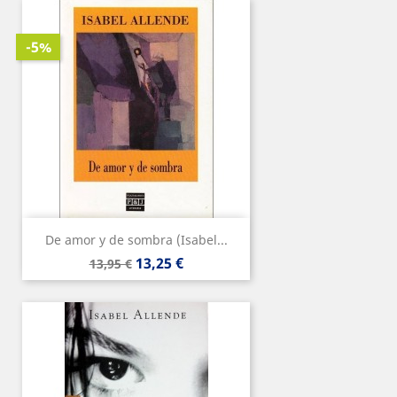
-5%
De amor y de sombra (Isabel...
Precio
Precio
13,25 €
13,95 €
base