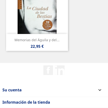
Memorias del Águila y del...
Precio
22,95 €
Facebook
Rss
Su cuenta

Información de la tienda