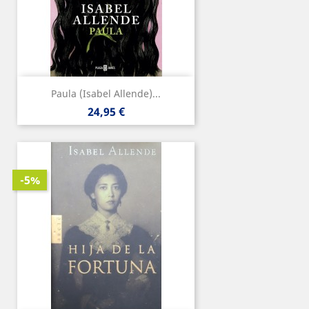
Paula (Isabel Allende)...
Precio
24,95 €
-5%