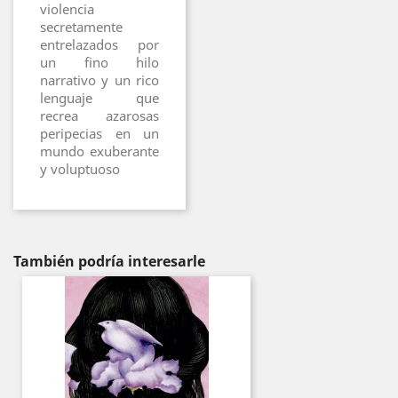
violencia
secretamente
entrelazados por
un fino hilo
narrativo y un rico
lenguaje que
recrea azarosas
peripecias en un
mundo exuberante
y voluptuoso
También podría interesarle