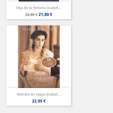
Hija de la fortuna (Isabel...
Precio
Precio
21,80 €
22,95 €
base
Retrato en sepia (Isabel...
Precio
22,95 €