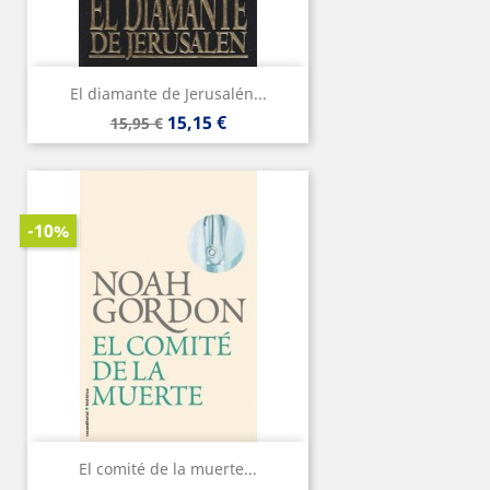
El diamante de Jerusalén...
Precio
Precio
15,15 €
15,95 €
base
-10%
El comité de la muerte...