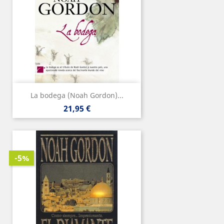
La bodega (Noah Gordon)...
Precio
21,95 €
-5%