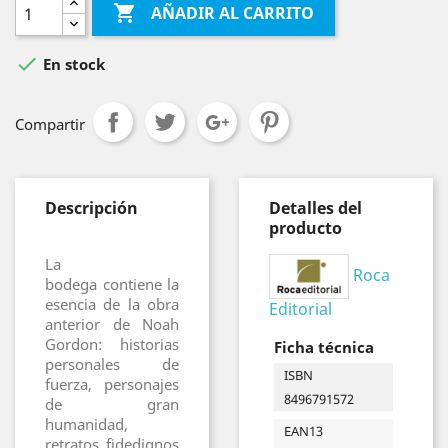

AÑADIR AL CARRITO

En stock
Compartir
Descripción
Detalles del
producto
La
Roca
bodega contiene la
esencia de la obra
Editorial
anterior de Noah
Gordon: historias
Ficha técnica
personales de
ISBN
fuerza, personajes
8496791572
de gran
humanidad,
EAN13
retratos fidedignos