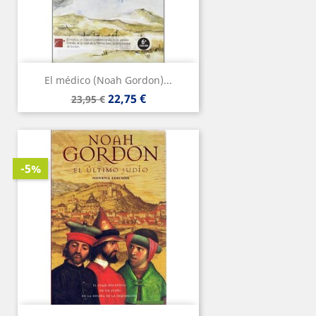
El médico (Noah Gordon)...
Precio
Precio
22,75 €
23,95 €
base
-5%