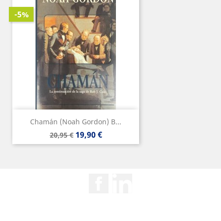
-5%
Chamán (Noah Gordon) B...
Precio
Precio
19,90 €
20,95 €
base
Facebook
Rss