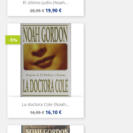
El último judío (Noah...
Precio
Precio
19,90 €
20,95 €
base
-5%
La doctora Cole (Noah...
Precio
Precio
16,10 €
16,95 €
base