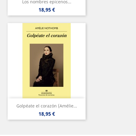
Los nombres epicenos...
Precio
18,95 €
Golpéate el corazón (Amélie...
Precio
18,95 €