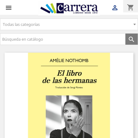
shopping_cart


Todas las categorías
Envíos gratuitos a partir de 50€
