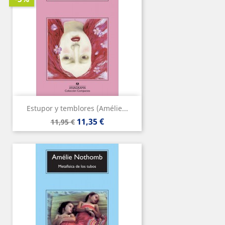
Estupor y temblores (Amélie...
Precio
Precio
11,35 €
11,95 €
base