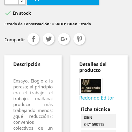

En stock
Estado de Conservación: USADO: Buen Estado
Compartir
Descripción
Detalles del
producto
Ensayo. Elogio a la
pereza; al principio
era el trabajo; el
Redondo Editor
trabajo, mañana;
producir más
Ficha técnica
trabajando menos;
¿qué reducción?;
ISBN
convenios
8471590115
colectivos de un