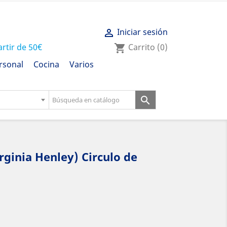
Iniciar sesión

artir de 50€
Carrito
(0)
shopping_cart
rsonal
Cocina
Varios

rginia Henley) Circulo de