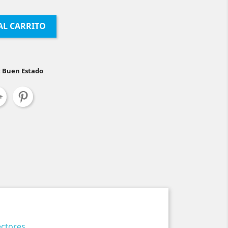
AL CARRITO
: Buen Estado
ectores