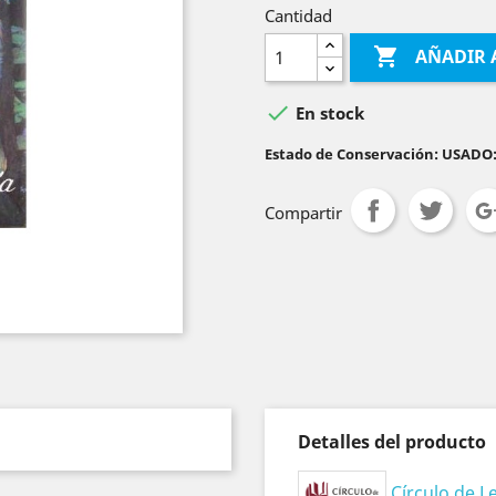
Cantidad

AÑADIR 

En stock
Estado de Conservación: USADO
Compartir
Detalles del producto
Círculo de L