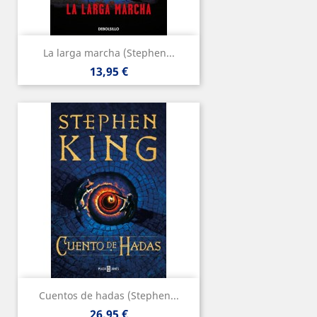
La larga marcha (Stephen...
Precio
13,95 €
Cuentos de hadas (Stephen...
Precio
26,95 €