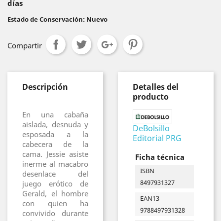
días
Estado de Conservación: Nuevo
Compartir
Descripción
Detalles del
producto
En una cabaña
aislada, desnuda y
DeBolsillo
esposada a la
Editorial PRG
cabecera de la
cama. Jessie asiste
Ficha técnica
inerme al macabro
ISBN
desenlace del
8497931327
juego erótico de
Gerald, el hombre
EAN13
con quien ha
9788497931328
convivido durante