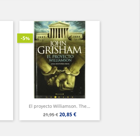
-5%
El proyecto Williamson. The...
Precio
Precio
20,85 €
21,95 €
base