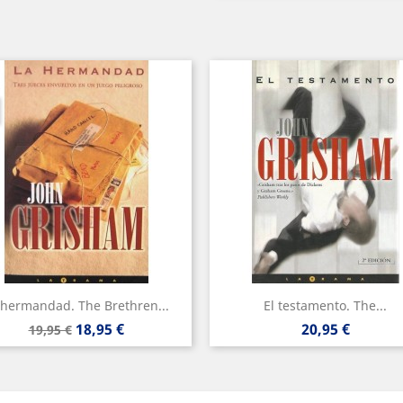
 hermandad. The Brethren...
El testamento. The...
Precio
Precio
Precio
18,95 €
20,95 €
19,95 €
base