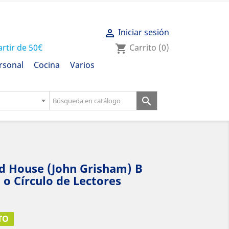
Iniciar sesión

artir de 50€
Carrito
(0)
shopping_cart
rsonal
Cocina
Varios

ed House (John Grisham) B
 o Círculo de Lectores
TO