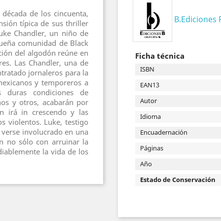
 década de los cincuenta,
B.Ediciones
sión típica de sus thriller
Luke Chandler, un niño de
queña comunidad de Black
cción del algodón reúne en
Ficha técnica
es. Las Chandler, una de
ISBN
tratado jornaleros para la
mexicanos y temporeros a
EAN13
 duras condiciones de
Autor
nos y otros, acabarán por
ón irá in crescendo y las
Idioma
s violentos. Luke, testigo
r verse involucrado en una
Encuadernación
n no sólo con arruinar la
Páginas
iablemente la vida de los
Año
Estado de Conservación