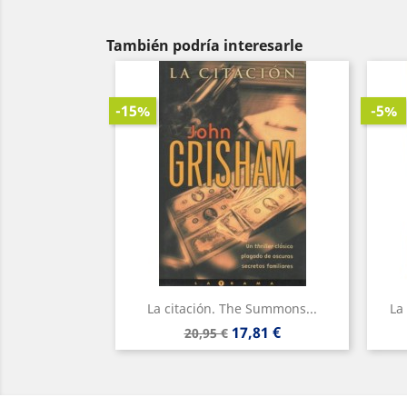
También podría interesarle
-15%
-5%
La citación. The Summons...
La
Precio
Precio
17,81 €
20,95 €
base