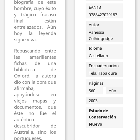
biografía de este
EAN13
hombre, cuyo éxito
y trágico fracaso
9788427029187
final están
Autor
entrelazados. Aún
Vanessa
hoy la leyenda
Colhingridge
sigue viva.
Idioma
Rebuscando entre
Castellano
las amarillentas
fichas de una
Encuadernación
biblioteca de
Tela. Tapa dura
Oxford, la autora
dio con la obra que
Páginas
afirmaba,
560
Año
apoyándose en
viejos mapas y
2003
documentos, que
Estado de
éste no fue el
Conservación
auténtico
Nuevo
descubridor de
Australia, sino los
portugueses,