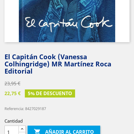
El Capitán Cook (Vanessa
Colhingridge) MR Martínez Roca
Editorial
23,95 €
22,75 €
5% DE DESCUENTO
Referencia: 8427029187
Cantidad

AÑADIR AL CARRITO