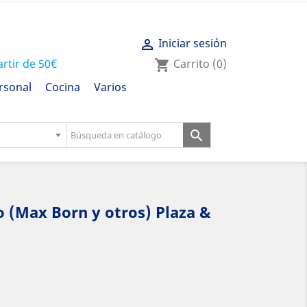
Iniciar sesión

artir de 50€
Carrito
(0)
shopping_cart
rsonal
Cocina
Varios

o (Max Born y otros) Plaza &