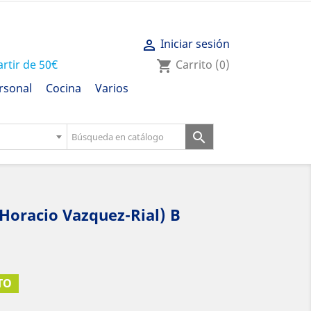
Iniciar sesión

artir de 50€
Carrito
(0)
shopping_cart
rsonal
Cocina
Varios

(Horacio Vazquez-Rial) B
TO