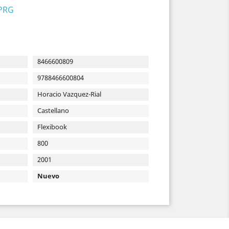
 PRG
8466600809
9788466600804
Horacio Vazquez-Rial
Castellano
Flexibook
800
2001
Nuevo