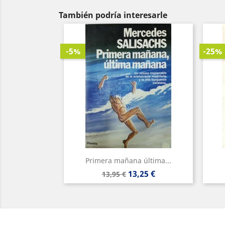
También podría interesarle
-5%
-25%
Primera mañana última...
Precio
Precio
13,25 €
13,95 €
base