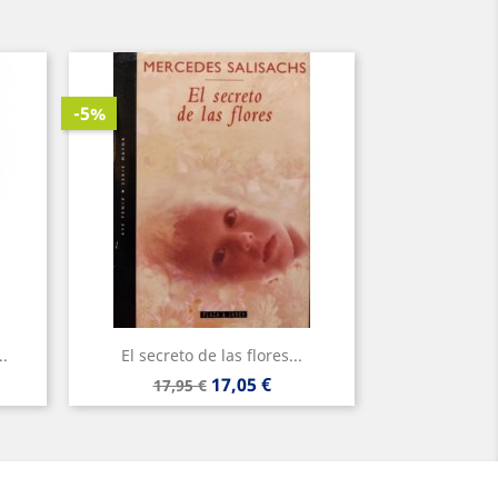
-5%
..
El secreto de las flores...
Precio
Precio
17,05 €
17,95 €
base