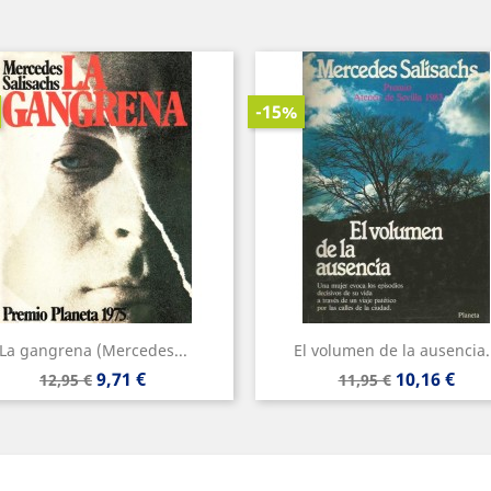
-15%
La gangrena (Mercedes...
El volumen de la ausencia.
Precio
Precio
Precio
Precio
9,71 €
10,16 €
12,95 €
11,95 €
base
base