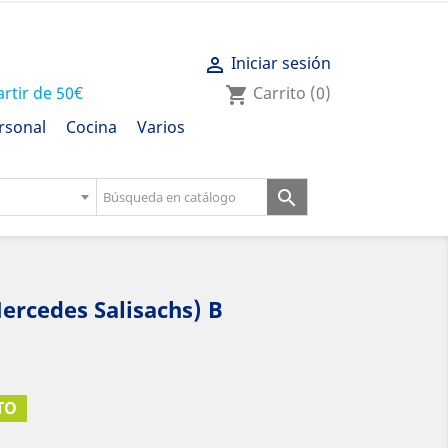
Iniciar sesión

artir de 50€
Carrito
(0)
shopping_cart
rsonal
Cocina
Varios

ercedes Salisachs) B
TO