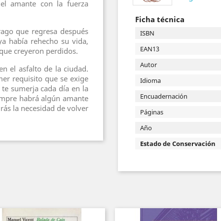
 el amante con la fuerza
Ficha técnica
frago que regresa después
ISBN
ya había rehecho su vida,
EAN13
 que creyeron perdidos.
Autor
 el asfalto de la ciudad.
mer requisito que se exige
Idioma
a te sumerja cada día en la
Encuadernación
iempre habrá algún amante
drás la necesidad de volver
Páginas
Año
Estado de Conservación