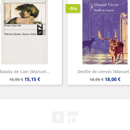
-5%
Balada de Caín (Manuel...
Desfile de ciervos (Manuel.
Precio
Precio
Precio
Precio
15,15 €
18,00 €
15,95 €
18,95 €
base
base
Facebook
Rss