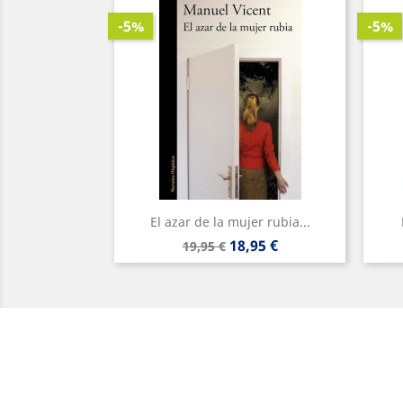
-5%
-5%
El azar de la mujer rubia...
Precio
Precio
18,95 €
19,95 €
base