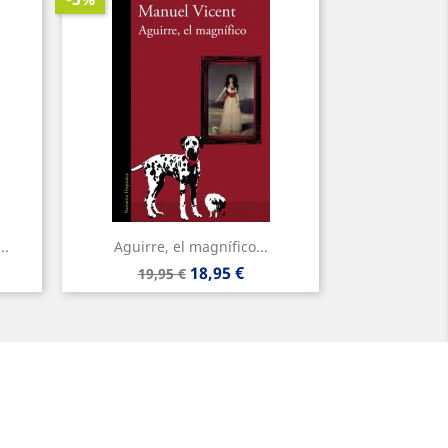
..
Aguirre, el magnífico...
Precio
Precio
18,95 €
19,95 €
base