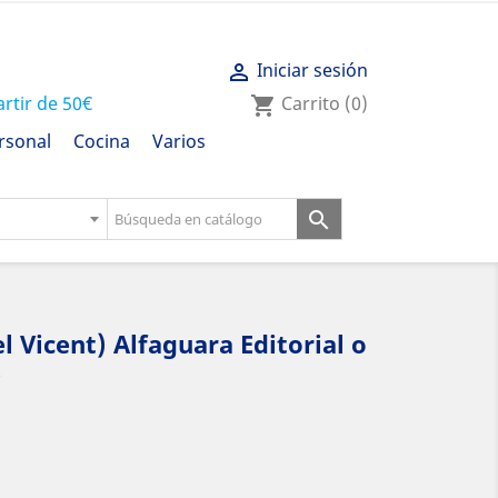
Iniciar sesión

artir de 50€
Carrito
(0)
shopping_cart
rsonal
Cocina
Varios

 Vicent) Alfaguara Editorial o
s