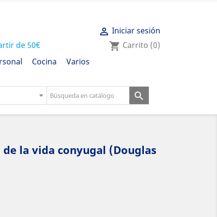
Iniciar sesión

artir de 50€
Carrito
(0)
shopping_cart
rsonal
Cocina
Varios

o de la vida conyugal (Douglas