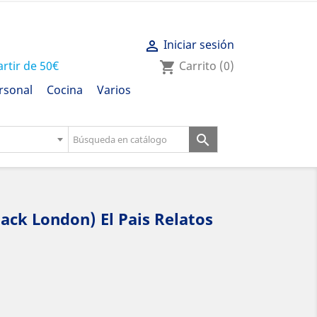
Iniciar sesión

artir de 50€
Carrito
(0)
shopping_cart
rsonal
Cocina
Varios

(Jack London) El Pais Relatos