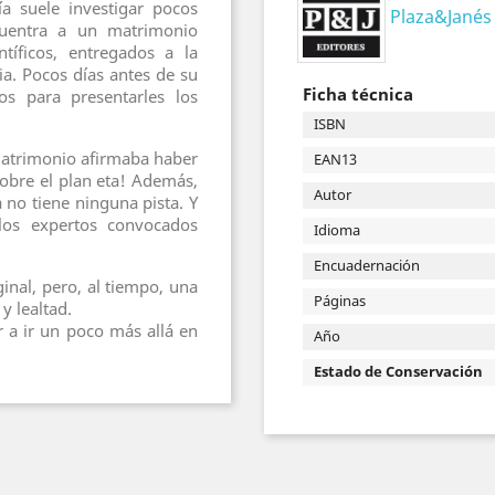
ía suele investigar pocos
Plaza&Janés
cuentra a un matrimonio
íficos, entregados a la
ria. Pocos días antes de su
Ficha técnica
s para presentarles los
ISBN
 matrimonio afirmaba haber
EAN13
sobre el plan eta! Además,
Autor
a no tiene ninguna pista. Y
los expertos convocados
Idioma
Encuadernación
ginal, pero, al tiempo, una
Páginas
y lealtad.
r a ir un poco más allá en
Año
Estado de Conservación