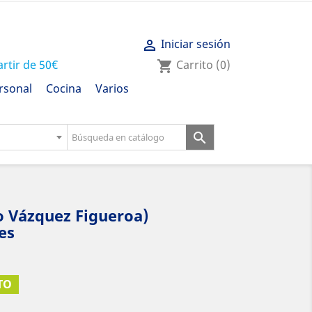
Iniciar sesión

artir de 50€
Carrito
(0)
shopping_cart
rsonal
Cocina
Varios

to Vázquez Figueroa)
es
TO