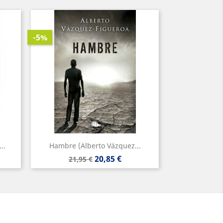
-5%
..
Hambre (Alberto Vázquez...
Precio
Precio
20,85 €
21,95 €
base