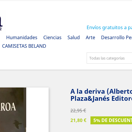
Envíos gratuitos a p
a
Humanidades
Ciencias
Salud
Arte
Desarrollo Pe
CAMISETAS BELAND
Todas las categorías
A la deriva (Alber
Plaza&Janés Editor
22,95 €
21,80 €
5% DE DESCUEN