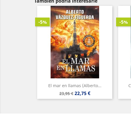
También podría interesarle
-5%
-5%
El mar en llamas (Alberto...
C
Precio
Precio
22,75 €
23,95 €
base