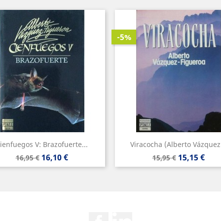
-5%
ienfuegos V: Brazofuerte...
Viracocha (Alberto Vázquez.
Precio
Precio
Precio
Precio
16,10 €
15,15 €
16,95 €
15,95 €
base
base
Facebook
Rss