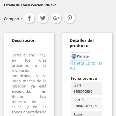
Estado de Conservación: Nuevo
Compartir
Descripción
Detalles del
producto
Corre el año 1772,
en los días
Planeta Editorial
próximos a la
PDL
revolución
americana, y la
Ficha técnica
larga mecha de la
ISBN
rebelión ya está
encendida; en
840807055X
Boston hay
EAN13
muertos en las
9788408070559
calles, y en las
zonas apartadas de
Autor