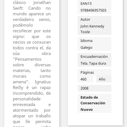
clásico Jonathan
EAN13
Swift: Cando no
9788496957503
mundo aparece un
verdadeiro xenio,
Autor
podémolo
John Kennedy
recoñecer por este
Toole
signo: que os
Idioma
necios se conxuran
Galego
todos contra el, da
súa obra
Encuadernación
“Pensamentos
Tela. Tapa dura
sobre diversas
materias, tanto
Páginas
morais como
460
Año
amena”. Ignatius
Reilly é un rapaz
2008
incomprendido, de
Estado de
personalidade
Conservación
enrevesada e
Nuevo
atormentado por
atopar un traballo
que lle permita