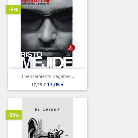
-5%
El pensamiento negativo:...
Precio
Precio
17,05 €
17,95 €
base
-20%