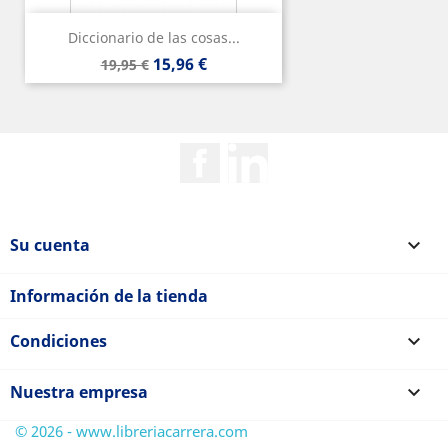
Diccionario de las cosas...
Precio
Precio
15,96 €
19,95 €
base
Facebook
Rss
Su cuenta

Información de la tienda
Condiciones

Nuestra empresa

© 2026 - www.libreriacarrera.com