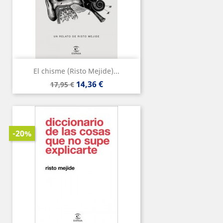
El chisme (Risto Mejide)...
Precio
Precio
14,36 €
17,95 €
base
-20%