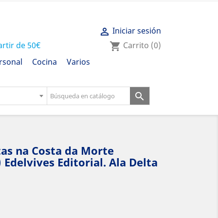
Iniciar sesión

artir de 50€
Carrito
(0)
shopping_cart
rsonal
Cocina
Varios

tas na Costa da Morte
Edelvives Editorial. Ala Delta