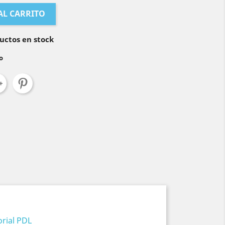
AL CARRITO
uctos en stock
o
orial PDL