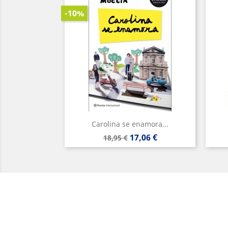
-10%
Carolina se enamora...
Precio
Precio
17,06 €
18,95 €
base