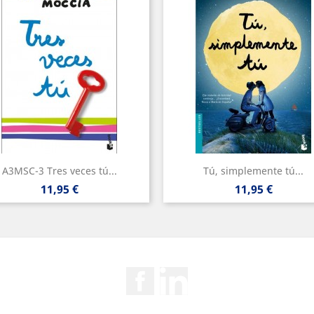
A3MSC-3 Tres veces tú...
Tú, simplemente tú...
Precio
Precio
11,95 €
11,95 €
Facebook
Rss