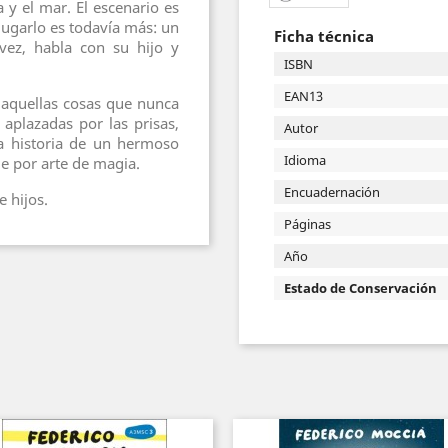
y el mar. El escenario es
 lugarlo es todavía más: un
Ficha técnica
vez, habla con su hijo y
ISBN
EAN13
 aquellas cosas que nunca
aplazadas por las prisas,
Autor
 la historia de un hermoso
Idioma
e por arte de magia.
Encuadernación
e hijos.
Páginas
Año
Estado de Conservación