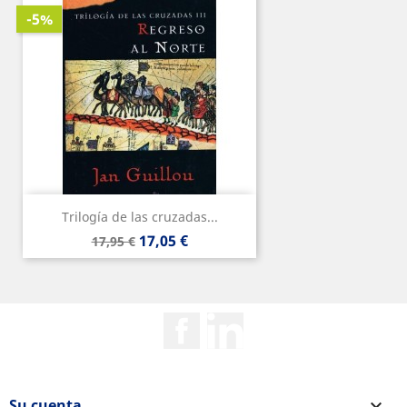
-5%
Trilogía de las cruzadas...
Precio
Precio
17,05 €
17,95 €
base
Facebook
Rss
Su cuenta
