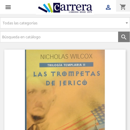
shopping_cart


Todas las categorías
Envíos gratuitos a partir de 50€
