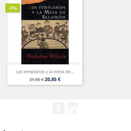
-5%
Los templarios y la mesa de...
Precio
Precio
20,85 €
21,95 €
base
Facebook
Rss