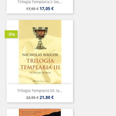
Trilogía Templaria I: los...
Precio
Precio
17,05 €
17,95 €
base
-5%
Trilogía Templaria III: la...
Precio
Precio
21,80 €
22,95 €
base