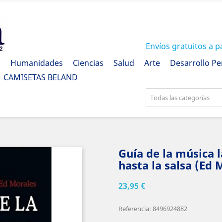
Envíos gratuitos a p
a
Humanidades
Ciencias
Salud
Arte
Desarrollo Pe
CAMISETAS BELAND
Todas las categorías
Guía de la música 
hasta la salsa (E
23,95 €
Referencia: 8496924882