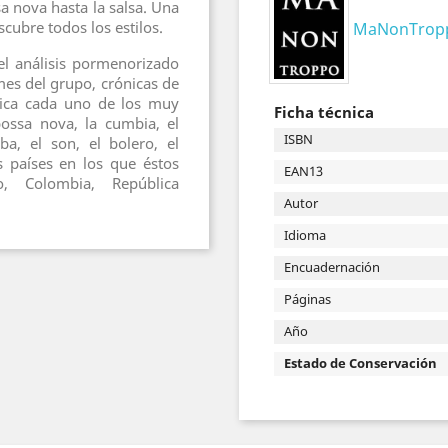
sa nova hasta la salsa. Una
cubre todos los estilos.
MaNonTropp
 el análisis pormenorizado
mes del grupo, crónicas de
lica cada uno de los muy
Ficha técnica
ossa nova, la cumbia, el
ISBN
a, el son, el bolero, el
 países en los que éstos
EAN13
co, Colombia, República
Autor
Idioma
Encuadernación
Páginas
Año
Estado de Conservación