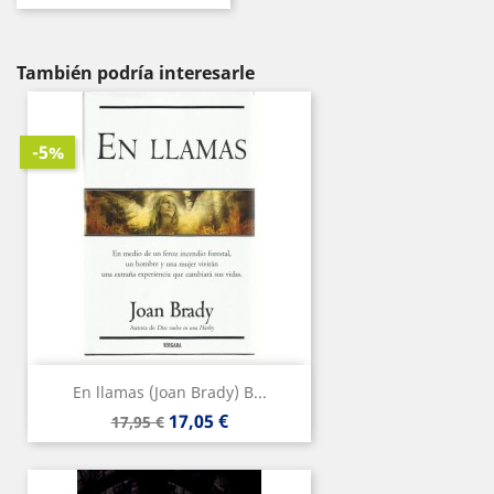
También podría interesarle
-5%
En llamas (Joan Brady) B...
Precio
Precio
17,05 €
17,95 €
base