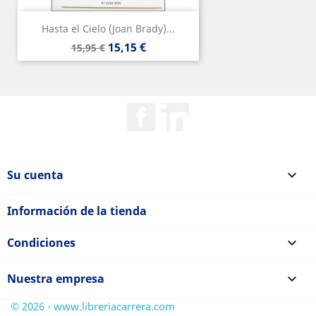
Hasta el Cielo (Joan Brady)...
Precio
Precio
15,15 €
15,95 €
base
Facebook
Rss
Su cuenta

Información de la tienda
Condiciones

Nuestra empresa

© 2026 - www.libreriacarrera.com