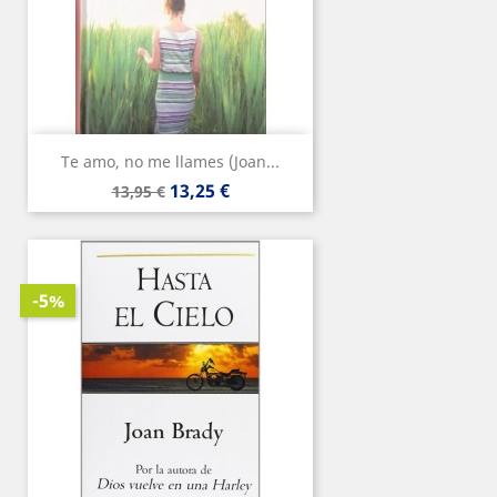
Te amo, no me llames (Joan...
Precio
Precio
13,25 €
13,95 €
base
-5%