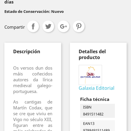
días
Estado de Conservación: Nuevo
Compartir
Descripción
Detalles del
producto
Os versos dun dos
máis coñecidos
autores da lírica
medieval galego-
Galaxia Editorial
portuguesa.
Ficha técnica
As cantigas de
ISBN
Martín Codax, que
se cre que viviu en
8491511482
Vigo no século XIII,
EAN13
figuran entre as
9788491511489