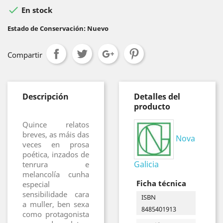

En stock
Estado de Conservación: Nuevo
Compartir
Descripción
Detalles del
producto
Quince relatos
breves, as máis das
Nova
veces en prosa
poética, inzados de
Galicia
tenrura e
melancolía cunha
Ficha técnica
especial
sensibilidade cara
ISBN
a muller, ben sexa
8485401913
como protagonista