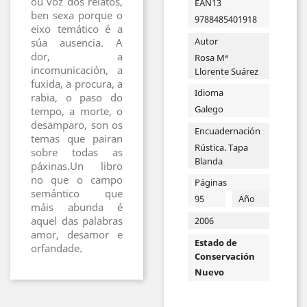
ou voz dos relatos,
EAN13
ben sexa porque o
9788485401918
eixo temático é a
Autor
súa ausencia. A
dor, a
Rosa Mª
incomunicación, a
Llorente Suárez
fuxida, a procura, a
Idioma
rabia, o paso do
Galego
tempo, a morte, o
desamparo, son os
Encuadernación
temas que pairan
Rústica. Tapa
sobre todas as
Blanda
páxinas.Un libro
no que o campo
Páginas
semántico que
95
Año
máis abunda é
aquel das palabras
2006
amor, desamor e
Estado de
orfandade.
Conservación
Nuevo