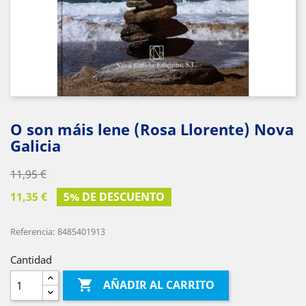
O son máis lene (Rosa Llorente) Nova
Galicia
11,95 €
11,35 €
5% DE DESCUENTO
Referencia: 8485401913
Cantidad

AÑADIR AL CARRITO