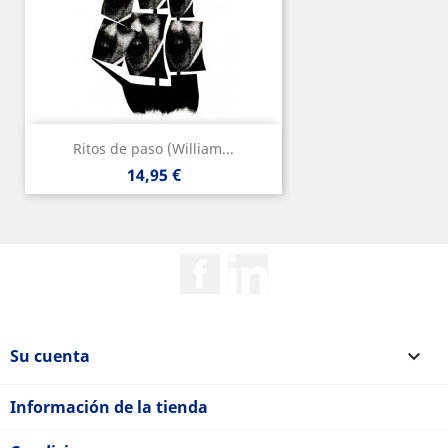
Ritos de paso (William...
Precio
14,95 €
Facebook
Rss
Su cuenta

Información de la tienda