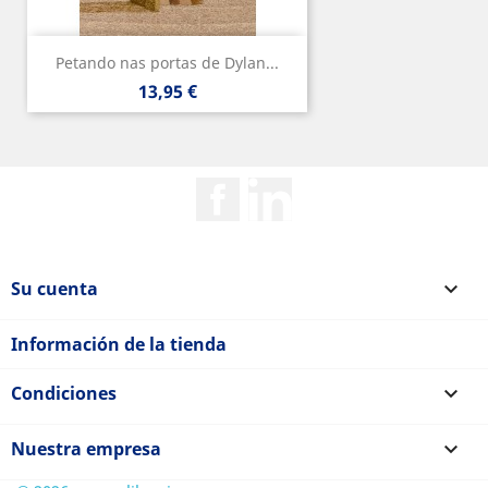
Petando nas portas de Dylan...
Precio
13,95 €
Facebook
Rss
Su cuenta

Información de la tienda
Condiciones

Nuestra empresa
