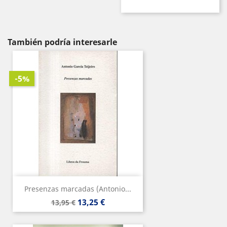
También podría interesarle
-5%
Presenzas marcadas (Antonio...
Precio
Precio
13,25 €
13,95 €
base