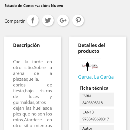
Estado de Conservación: Nuevo
Compartir
Descripción
Detalles del
producto
Cae la tarde en
otro sitio.Sobre la
arena de la
Garua. La Garúa
plazaaquella,
ebrios de
Ficha técnica
fiesta,bajo ristras
ISBN
de luces y
guirnaldas,otros
8493698318
dejan las huellasde
EAN13
pies que no son los
9788493698317
míos.Atardece en
otro sitio mientras
Autor