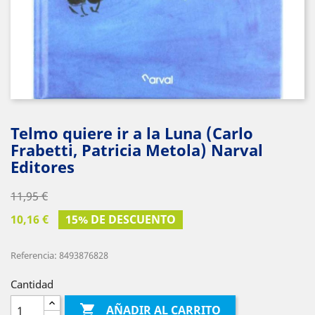
Telmo quiere ir a la Luna (Carlo
Frabetti, Patricia Metola) Narval
Editores
11,95 €
10,16 €
15% DE DESCUENTO
Referencia: 8493876828
Cantidad

AÑADIR AL CARRITO