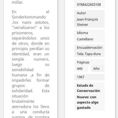
millar.
9788422603108
En el
Autor
Sonderkommando
Jean-François
,los nazis astutos,
Steiner
"serializaron" a los
prisioneros,
Idioma
separándolos unos
Castellano
de otros, donde en
Encuadernación
principio perdían su
identidad, eran un
Tela. Tapa dura
simple numero,
Páginas
luego su
440
Año
sensibilidad
humana ,a fin de
1967
impedirles formar
grupos de
Estado de
solidaridad. Esta
Conservación
situación
Nuevo: con
brutalmente
aspecto algo
aterradora los llevo
gastado
a una conducta
sumisa, de zozobra