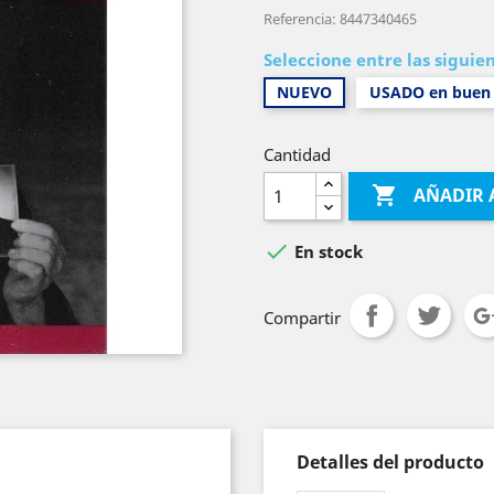
Referencia: 8447340465
Seleccione entre las siguie
NUEVO
USADO en buen 
Cantidad

AÑADIR 

En stock
Compartir
Detalles del producto