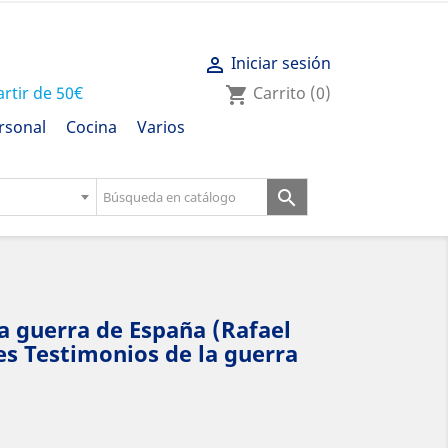
Iniciar sesión

artir de 50€
Carrito
(0)
shopping_cart
rsonal
Cocina
Varios

a guerra de España (Rafael
es Testimonios de la guerra