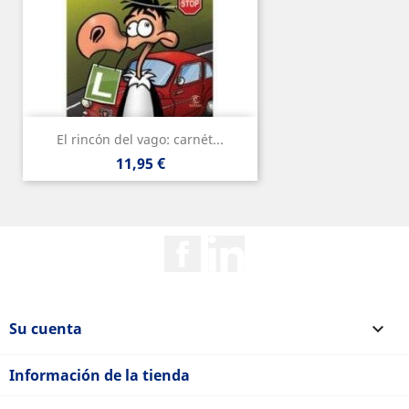
El rincón del vago: carnét...
Precio
11,95 €
Facebook
Rss
Su cuenta

Información de la tienda