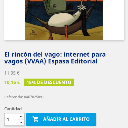
El rincón del vago: internet para
vagos (VVAA) Espasa Editorial
11,95 €
10,16 €
15% DE DESCUENTO
Referencia: 8467025891
Cantidad

AÑADIR AL CARRITO