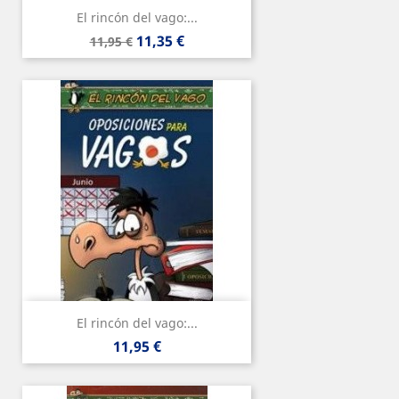
El rincón del vago:...
Precio
Precio
11,35 €
11,95 €
base
El rincón del vago:...
Precio
11,95 €